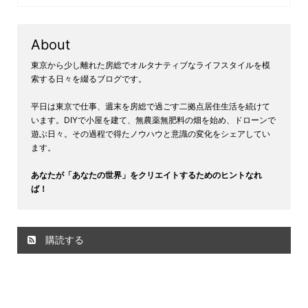
About
東京から少し離れた房総でオルタナティブなライフスタイルを模
索する日々を綴るブログです。
平日は東京で仕事、週末を房総で過ごす二拠点居住生活を続けて
います。DIYで小屋を建て、無農薬無肥料の畑を始め、ドローンで
遊ぶ日々。その過程で得たノウハウと意識の変化をシェアしてい
ます。
あなたが「あなたの世界」をクリエイトするためのヒントなれ
ば！
購読する