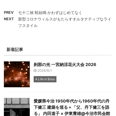
PREV
七十二候 蛙始鳴 かわずはじめてなく
NEXT
新型コロナウィルスがもたらすオルタナティブなライ
フスタイル
新着記事
刹那の光 一宮納涼花火大会 2026
2026/8/1
A Life in Boso
愛媛県今治 1950年代から1960年代の丹
下健三 建築を巡る＋「父、丹下健三を語
る」 内田道子 × 伊東豊雄@今治市民会館