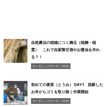
自然農法の稲穂につく麹玉（稲麹・稲
霊） これで自家製甘酒やお醤油を作れ
る？！
オーガニックガーデン 2020
初めての唐箕（とうみ） DAY1 脱穀した
お米からゴミを取り除く作業開始
オーガニックガーデン 2020