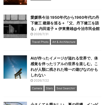
愛媛県今治 1950年代から1960年代の丹
下健三 建築を巡る＋「父、丹下健三を語
る」 内田道子 × 伊東豊雄@今治市民会館
2026/7/31
Travel Photo
Art & Architecture
AIが作ったイメージが溢れる世界で、体
感覚を伴ったリアルの世界を楽しむ。こ
れが人類に残された唯一の遊びなのかも
しれない
2026/7/22
Camera
Stars
Soul Searchin'
小さくても愛おしい、夏の収穫 インゲ