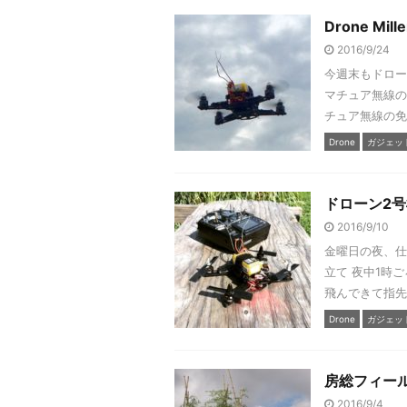
Drone Mille
2016/9/24
今週末もドロー
マチュア無線の
チュア無線の免
Drone
ガジェッ
ドローン2号機 
2016/9/10
金曜日の夜、仕事を
立て 夜中1時
飛んできて指先を
Drone
ガジェッ
房総フィール
2016/9/4