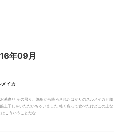
16年09月
ルメイカ
お墓参り その帰り、漁船から降ろされたばかりのスルメイカと船
船上干しをいただいちゃいました 軽く炙って食べたけどこの上な
とはこういうことだな