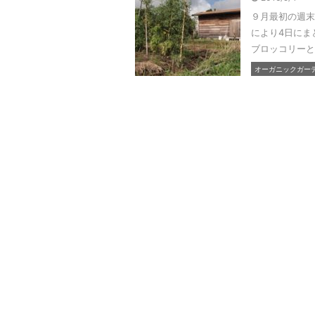
９月最初の週末
により4日にま
ブロッコリーと
オーガニックガーデン