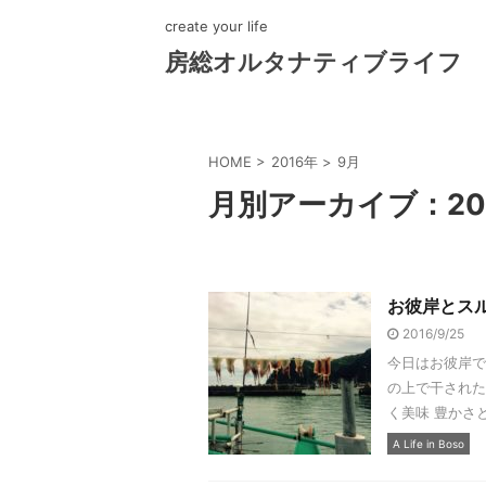
create your life
房総オルタナティブライフ
HOME
>
2016年
>
9月
月別アーカイブ：20
お彼岸とス
2016/9/25
今日はお彼岸で
の上で干された
く美味 豊かさ
A Life in Boso