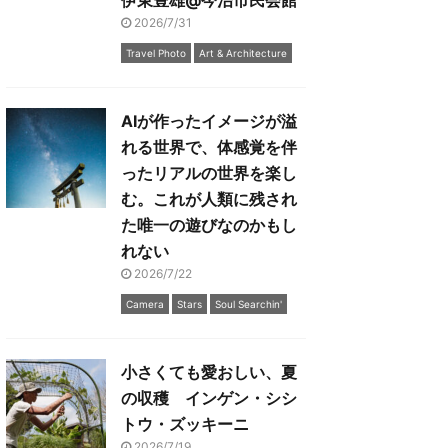
伊東豊雄@今治市民会館
2026/7/31
Travel Photo
Art & Architecture
AIが作ったイメージが溢
れる世界で、体感覚を伴
ったリアルの世界を楽し
む。これが人類に残され
た唯一の遊びなのかもし
れない
2026/7/22
Camera
Stars
Soul Searchin'
小さくても愛おしい、夏
の収穫 インゲン・シシ
トウ・ズッキーニ
2026/7/19