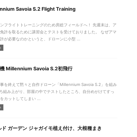
nnium Savoia S.2 Flight Training
ンフライトトレーニングのため房総フィールドへ！ 先週末は、ア
免許を取るために講習会とテストを受けておりました。 なぜアマ
許が必要なのかというと、ドローンに小型 ...
ト
Millennium Savoia S.2初飛行
終えて黙々と自作ドローン「Millennium Savoia S.2」を組み
ごろ組み上がり、部屋の中でテストしたところ、自分めがけてすっ
カットしてしまい ...
ト
ド ガーデン ジャガイモ植え付け、大根種まき