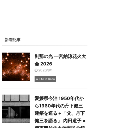
新着記事
刹那の光 一宮納涼花火大
会 2026
2026/8/1
A Life in Boso
愛媛県今治 1950年代か
ら1960年代の丹下健三
建築を巡る＋「父、丹下
健三を語る」 内田道子 ×