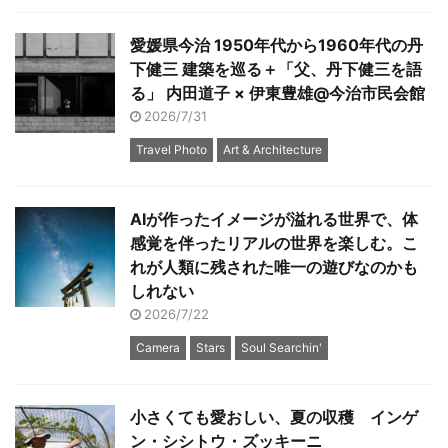
愛媛県今治 1950年代から1960年代の丹
下健三 建築を巡る＋「父、丹下健三を語
る」 内田道子 × 伊東豊雄@今治市民会館
2026/7/31
Travel Photo
Art & Architecture
AIが作ったイメージが溢れる世界で、体
感覚を伴ったリアルの世界を楽しむ。こ
れが人類に残された唯一の遊びなのかも
しれない
2026/7/22
Camera
Stars
Soul Searchin'
小さくても愛おしい、夏の収穫 インゲ
ン・シシトウ・ズッキーニ