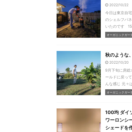
2022/10/22
今日は東京自宅
のシェルフパネ
いたのです 15
オーガニックガーデン
秋のような
2022/10/20
9月下旬に房総
ールドに戻って
んな感じ 元々
オーガニックガーデン
100均 ダ
ワーロンシー
シェードを