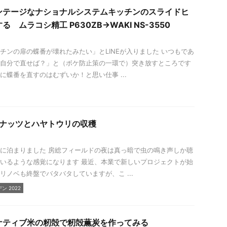
ンテージなナショナルシステムキッチンのスライドヒ
 ムラコシ精工 P630ZB→WAKI NS-3550
チンの扉の蝶番が壊れたみたい」とLINEが入りました いつもであ
自分で直せば？」と（ボケ防止策の一環で）突き放すところです
に蝶番を直すのはむずいか！と思い仕事 ...
ーナッツとハヤトウリの収穫
に泊まりました 房総フィールドの夜は真っ暗で虫の鳴き声しか聴
いるような感覚になります 最近、本業で新しいプロジェクトが始
リノベも終盤でバタバタしていますが、こ ...
 2022
ナティブ米の籾殻で籾殻薫炭を作ってみる