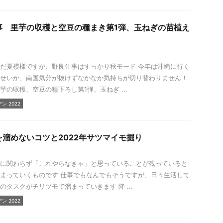
事 里芋の収穫と空豆の種まき第1弾、玉ねぎの苗植え
だ夏模様ですが、野良仕事はすっかり秋モード 今年は沖縄に行く
せいか、南国気分が抜けずなかなか気持ちが切り替わりません！
芋の収穫、空豆の種下ろし第1弾、玉ねぎ ...
 2022
溜めないコツと2022年サツマイモ掘り
に関わらず「これやらなきゃ」と思っていることが残っていると
まっていくものです 仕事でもなんでもそうですが、日々生活して
のタスクがチリツモで溜まっていきます 降 ...
 2022