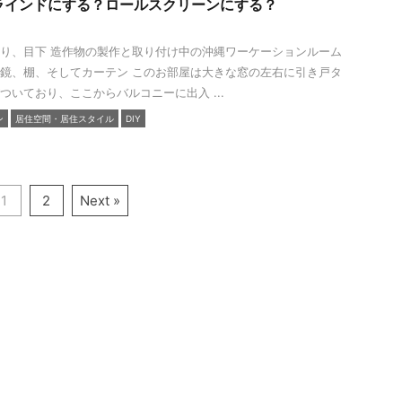
ラインドにする？ロールスクリーンにする？
り、目下 造作物の製作と取り付け中の沖縄ワーケーションルーム
鏡、棚、そしてカーテン このお部屋は大きな窓の左右に引き戸タ
ついており、ここからバルコニーに出入 ...
ン
居住空間・居住スタイル
DIY
1
2
Next »