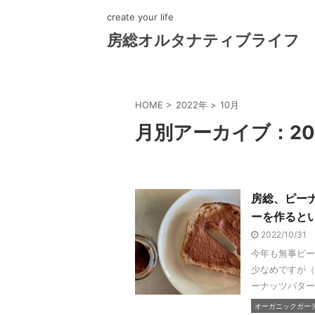
create your life
房総オルタナティブライフ
HOME
>
2022年
>
10月
月別アーカイブ：20
房総、ピー
ーを作ると
2022/10/31
今年も無事ピー
少なめですが（
ーナッツバターの
オーガニックガーデン