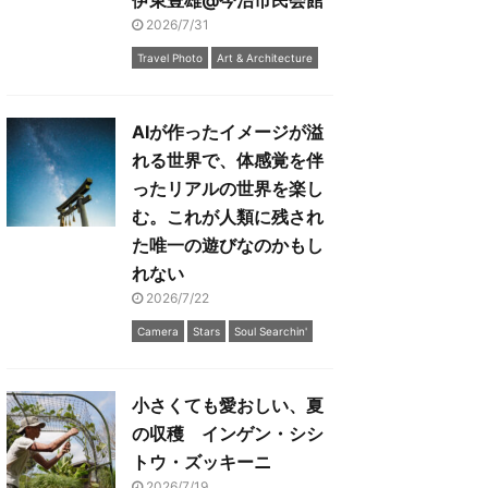
伊東豊雄@今治市民会館
2026/7/31
Travel Photo
Art & Architecture
AIが作ったイメージが溢
れる世界で、体感覚を伴
ったリアルの世界を楽し
む。これが人類に残され
た唯一の遊びなのかもし
れない
2026/7/22
Camera
Stars
Soul Searchin'
小さくても愛おしい、夏
の収穫 インゲン・シシ
トウ・ズッキーニ
2026/7/19