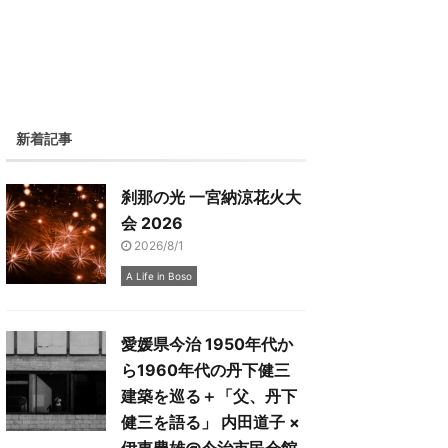
新着記事
刹那の光 一宮納涼花火大
会 2026
2026/8/1
A Life in Boso
愛媛県今治 1950年代か
ら1960年代の丹下健三
建築を巡る＋「父、丹下
健三を語る」 内田道子 ×