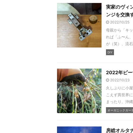
実家のヴィ
ンジを交換する
2022/10/25
母親から「キッ
れば「ふ〜ん、
が（笑）、流石
DIY
2022年ピ
2022/10/23
久しぶりに小屋
こえず異世界に
まったり、沖縄
オーガニックガーデン
房総オルタ