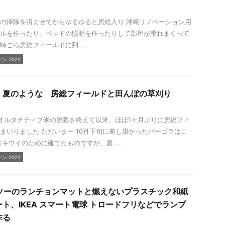
の掃除を済ませてからゆるゆると房総入り 沖縄リノベーション用
ルを作ったり、ベッドの照明を作ったりして部屋が荒れまくって
時ごろ房総フィールドに到 ...
 2022
、夏のような 房総フィールドと田んぼの草刈り
オルタナティブ米の脱穀を終えて以来、ほぼ1ヶ月ぶりに房総フィ
まいりました ただいまー 10月下旬に差し掛かったパーゴラはこ
はキウイのために建てたものですが、夏 ...
 2022
イソーのランチョンマットと燃えないプラスチック和紙
ト、IKEA スマート電球 トロードフリなどでランプ
作る