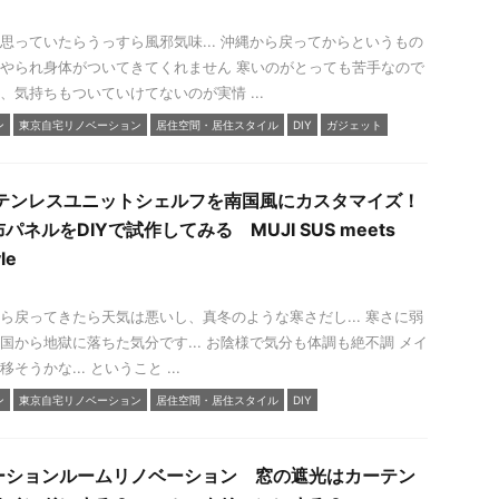
思っていたらうっすら風邪気味... 沖縄から戻ってからというもの
やられ身体がついてきてくれません 寒いのがとっても苦手なので
、気持ちもついていけてないのが実情 ...
ン
東京自宅リノベーション
居住空間・居住スタイル
DIY
ガジェット
ステンレスユニットシェルフを南国風にカスタマイズ！
ネルをDIYで試作してみる MUJI SUS meets
le
ら戻ってきたら天気は悪いし、真冬のような寒さだし... 寒さに弱
国から地獄に落ちた気分です... お陰様で気分も体調も絶不調 メイ
そうかな... ということ ...
ン
東京自宅リノベーション
居住空間・居住スタイル
DIY
ーションルームリノベーション 窓の遮光はカーテン