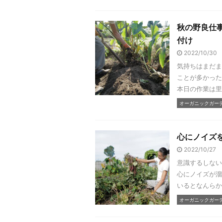
秋の野良仕
付け
2022/10/30
気持ちはまだま
ことが多かった
本日の作業は里
オーガニックガーデン
心にノイズを
2022/10/27
意識するしない
心にノイズが溜
いるとなんらか
オーガニックガーデン