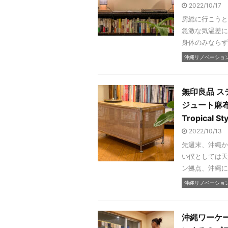
2022/10/17
房総に行こうと
急激な気温差に
身体のみならず
沖縄リノベーショ
無印良品 
ジュート麻布パ
Tropical Sty
2022/10/13
先週末、沖縄か
い僕としては天
ン拠点、沖縄に移
沖縄リノベーショ
沖縄ワーケ