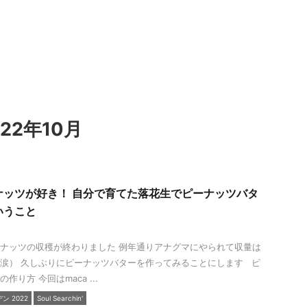
22年10月
ナッツが好き！ 自分で育てた落花生でピーナッツバタ
いうこと
ナッツの収穫が終わりました 例年通りアナグマにやられて収量は
涙） 久しぶりにピーナッツバターを作ってみることにします ピ
作り方 今回はmaca ...
 2022
Soul Searchin'