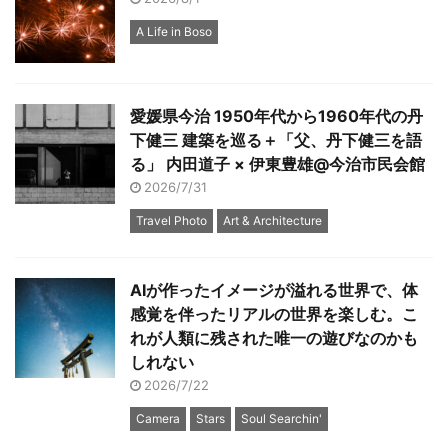
A Life in Boso
愛媛県今治 1950年代から1960年代の丹
下健三 建築を巡る＋「父、丹下健三を語
る」 内田道子 × 伊東豊雄@今治市民会館
2026/7/31
Travel Photo
Art & Architecture
AIが作ったイメージが溢れる世界で、体
感覚を伴ったリアルの世界を楽しむ。こ
れが人類に残された唯一の遊びなのかも
しれない
2026/7/22
Camera
Stars
Soul Searchin'