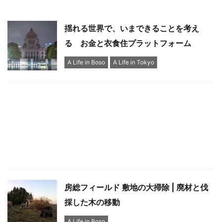
揺れる世界で、いまできることを考え
る お金と衣食住プラットフォーム
A Life in Boso
A Life in Tokyo
房総フィールド 敷地の大掃除 | 廃材と伐
採した木の移動
A Life in Boso