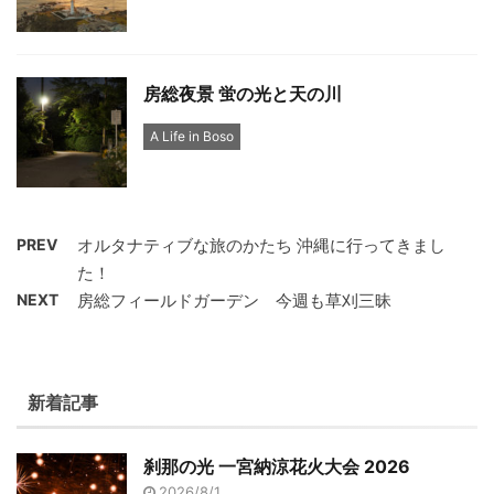
房総夜景 蛍の光と天の川
A Life in Boso
PREV
オルタナティブな旅のかたち 沖縄に行ってきまし
た！
NEXT
房総フィールドガーデン 今週も草刈三昧
新着記事
刹那の光 一宮納涼花火大会 2026
2026/8/1