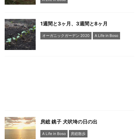
1週間と3ヶ月、3週間と8ヶ月
オーガニックガーデン 2020
A Life in Boso
房総 銚子 犬吠埼の日の出
A Life in Boso
房総散歩