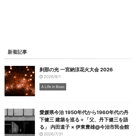
新着記事
刹那の光 一宮納涼花火大会 2026
2026/8/1
A Life in Boso
愛媛県今治 1950年代から1960年代の丹
下健三 建築を巡る＋「父、丹下健三を語
る」 内田道子 × 伊東豊雄@今治市民会館
2026/7/31