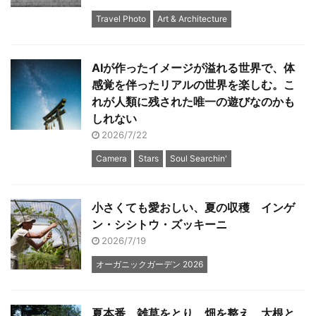
Travel Photo
Art & Architecture
AIが作ったイメージが溢れる世界で、体
感覚を伴ったリアルの世界を楽しむ。こ
れが人類に残された唯一の遊びなのかも
しれない
2026/7/22
Camera
Stars
Soul Searchin'
小さくても愛おしい、夏の収穫 インゲ
ン・シシトウ・ズッキーニ
2026/7/19
オーガニックガーデン 2026
夏本番、雑草をとり、畑を整え、大根と