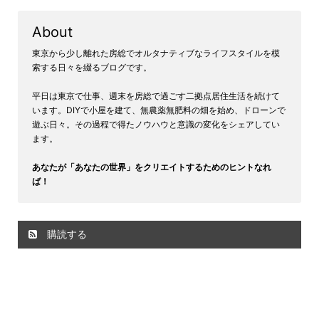
About
東京から少し離れた房総でオルタナティブなライフスタイルを模
索する日々を綴るブログです。
平日は東京で仕事、週末を房総で過ごす二拠点居住生活を続けて
います。DIYで小屋を建て、無農薬無肥料の畑を始め、ドローンで
遊ぶ日々。その過程で得たノウハウと意識の変化をシェアしてい
ます。
あなたが「あなたの世界」をクリエイトするためのヒントなれ
ば！
購読する