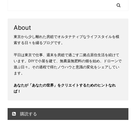
About
東京から少し離れた房総でオルタナティブなライフスタイルを模
索する日々を綴るブログです。
平日は東京で仕事、週末を房総で過ごす二拠点居住生活を続けて
います。DIYで小屋を建て、無農薬無肥料の畑を始め、ドローンで
遊ぶ日々。その過程で得たノウハウと意識の変化をシェアしてい
ます。
あなたが「あなたの世界」をクリエイトするためのヒントなれ
ば！
購読する