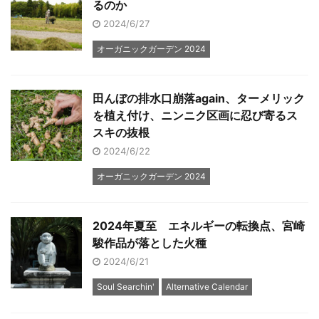
るのか
2024/6/27
オーガニックガーデン 2024
田んぼの排水口崩落again、ターメリック
を植え付け、ニンニク区画に忍び寄るス
スキの抜根
2024/6/22
オーガニックガーデン 2024
2024年夏至 エネルギーの転換点、宮崎
駿作品が落とした火種
2024/6/21
Soul Searchin'
Alternative Calendar