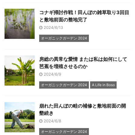
コナギ掃討作戦！田んぼの雑草取り3回目
と敷地前面の整地完了
2024/6/13
オーガニックガーデン 2024
房総の異常な愛情 または私は如何にして
芭蕉を増殖させるのか
2024/6/9
オーガニックガーデン 2024
A Life in Boso
崩れた田んぼの畦の補修と敷地前面の開
墾続き
2024/6/8
オーガニックガーデン 2024