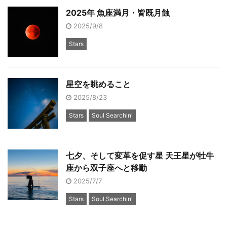
2025年 魚座満月・皆既月蝕
2025/9/8
Stars
星空を眺めること
2025/8/23
Stars
Soul Searchin'
七夕、そして変革を促す星 天王星が牡牛
座から双子座へと移動
2025/7/7
Stars
Soul Searchin'