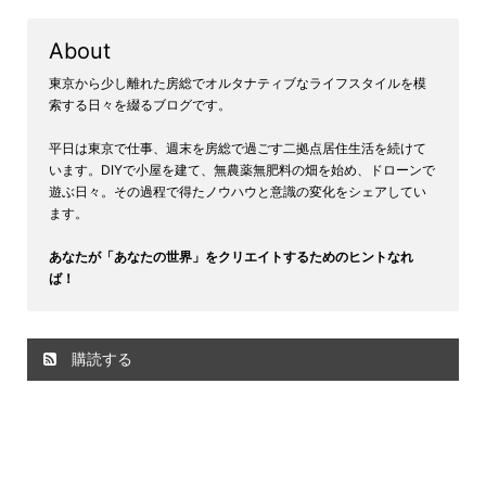
About
東京から少し離れた房総でオルタナティブなライフスタイルを模
索する日々を綴るブログです。
平日は東京で仕事、週末を房総で過ごす二拠点居住生活を続けて
います。DIYで小屋を建て、無農薬無肥料の畑を始め、ドローンで
遊ぶ日々。その過程で得たノウハウと意識の変化をシェアしてい
ます。
あなたが「あなたの世界」をクリエイトするためのヒントなれ
ば！
購読する