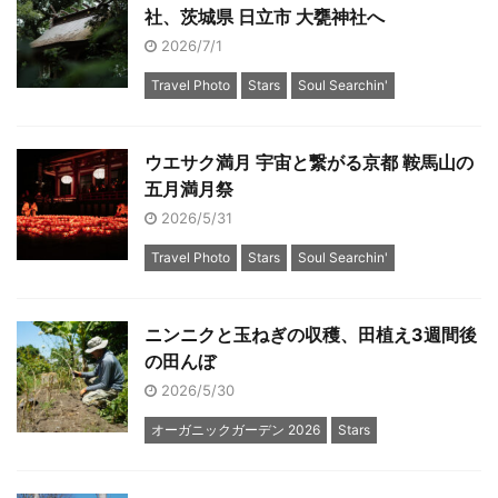
社、茨城県 日立市 大甕神社へ
2026/7/1
Travel Photo
Stars
Soul Searchin'
ウエサク満月 宇宙と繋がる京都 鞍馬山の
五月満月祭
2026/5/31
Travel Photo
Stars
Soul Searchin'
ニンニクと玉ねぎの収穫、田植え3週間後
の田んぼ
2026/5/30
オーガニックガーデン 2026
Stars