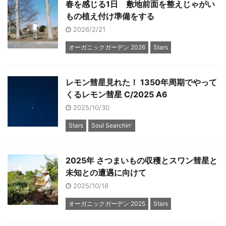
春を感じる1日 敷地前面を整えじゃがい
もの植え付け準備をする
2026/2/21
オーガニックガーデン 2026
Stars
レモン彗星見れた！ 1350年周期でやって
くるレモン彗星 C/2025 A6
2025/10/30
Stars
Soul Searchin'
2025年 さつまいもの収穫とスワン彗星と
未知との遭遇に向けて
2025/10/18
オーガニックガーデン 2025
Stars