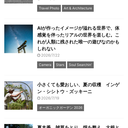
Travel Photo
Art & Architecture
AIが作ったイメージが溢れる世界で、体
感覚を伴ったリアルの世界を楽しむ。こ
れが人類に残された唯一の遊びなのかも
しれない
2026/7/22
Camera
Stars
Soul Searchin'
小さくても愛おしい、夏の収穫 インゲ
ン・シシトウ・ズッキーニ
2026/7/19
オーガニックガーデン 2026
夏本番、雑草をとり、畑を整え、大根と