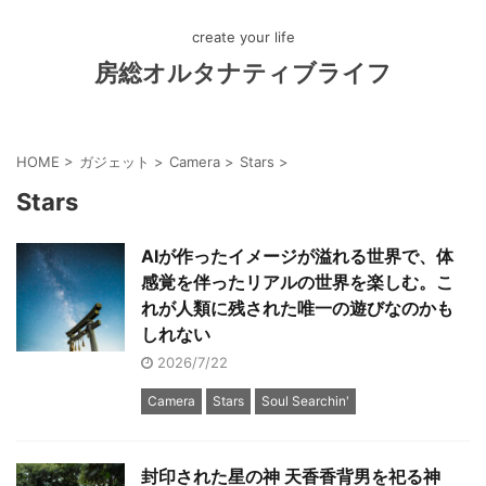
create your life
房総オルタナティブライフ
HOME
>
ガジェット
>
Camera
>
Stars
>
Stars
AIが作ったイメージが溢れる世界で、体
感覚を伴ったリアルの世界を楽しむ。こ
れが人類に残された唯一の遊びなのかも
しれない
2026/7/22
Camera
Stars
Soul Searchin'
封印された星の神 天香香背男を祀る神