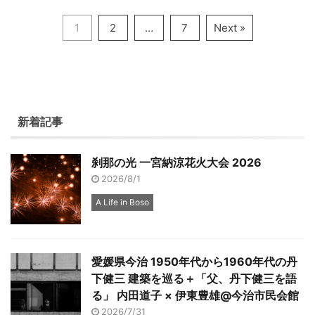
1
2
…
7
Next »
新着記事
刹那の光 一宮納涼花火大会 2026
2026/8/1
A Life in Boso
愛媛県今治 1950年代から1960年代の丹
下健三 建築を巡る＋「父、丹下健三を語
る」 内田道子 × 伊東豊雄@今治市民会館
2026/7/31