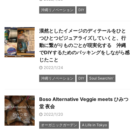
沖縄リノベーション
DIY
漠然としたイメージのディテールをひと
つひとつビジュアライズしていくと、行
動に繋がりものごとが現実化する 沖縄
でDIYするためのパッキングをしながら感
じたこと
2022/1/24
沖縄リノベーション
DIY
Soul Searchin'
Boso Alternative Veggie meets ひみつ
堂 夜会
2022/1/20
オーガニックガーデン
A Life in Tokyo