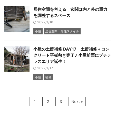
居住空間を考える 玄関は内と外の重力
を調整するスペース
2022/1/18
小屋
居住空間・居住スタイル
小屋の土留補修 DAY17 土留補修＋コン
クリート平板敷き完了♪ 小屋前面にプチテ
ラスエリア誕生！
2022/1/17
小屋
補修
1
2
3
Next »