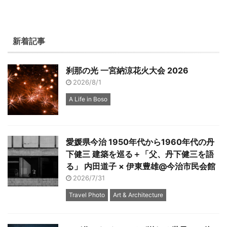
新着記事
刹那の光 一宮納涼花火大会 2026
2026/8/1
A Life in Boso
愛媛県今治 1950年代から1960年代の丹
下健三 建築を巡る＋「父、丹下健三を語
る」 内田道子 × 伊東豊雄@今治市民会館
2026/7/31
Travel Photo
Art & Architecture