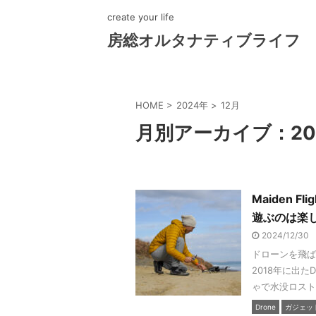
create your life
房総オルタナティブライフ
HOME
>
2024年
>
12月
月別アーカイブ：20
Maiden 
遊ぶのは楽
2024/12/30
ドローンを飛ば
2018年に出た
ゃで水没ロスト、
Drone
ガジェッ