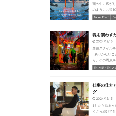
頭の中に広がり
のように片道100
Travel Photo
So
魂を震わす
2024/12/15
居住スタイルを
ありがたいこ
ら、その恩恵を
居住空間・居住ス
仕事の仕方
グ
2024/12/15
8月から始まっ
くぶっ続けで仕