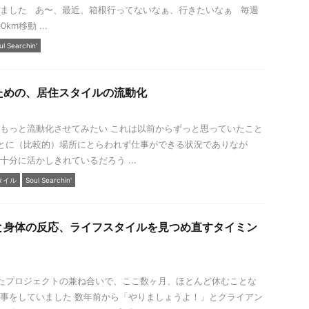
ました あ〜、最近、箱根行ってないなぁ、行きたいなぁ 毎週
km移動 ...
ul Searchin'
ための、居住スタイルの流動化
もっと流動化させてみたい これは以前からずっと思っていたこと
とに（比較的）場所にとらわれず仕事ができる状況でありなが
十分に活かしきれているだろう ...
タイル
Soul Searchin'
と身体の反応、ライフスタイルを見つめ直すタイミン
たプロジェクトの兼ね合いで、ここ数ヶ月、ほとんど休むことな
事をしていました 数年前から「やりましょうよ！」とクライアン