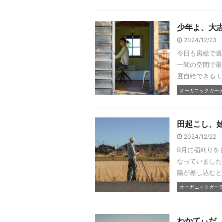
少年よ、大
2024/12/23
今日も房総で過
一間の空間で最
度自給できる 
オーガニックガーデン
田起こし、
2024/12/22
9月に稲刈りを
なっていました
陽が差し込むと
オーガニックガーデン
わかてぃだ