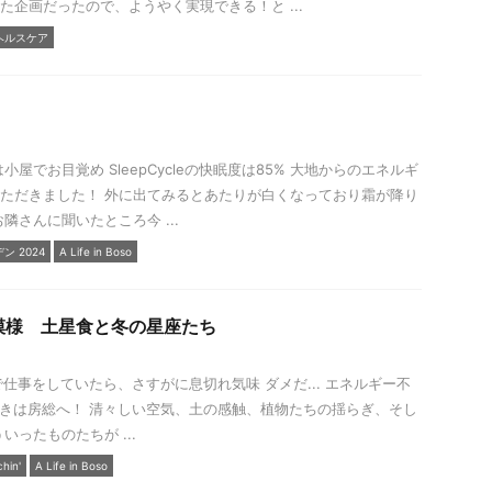
た企画だったので、ようやく実現できる！と ...
ヘルスケア
小屋でお目覚め SleepCycleの快眠度は85% 大地からのエネルギ
ただきました！ 外に出てみるとあたりが白くなっており霜が降り
隣さんに聞いたところ今 ...
 2024
A Life in Boso
模様 土星食と冬の星座たち
で仕事をしていたら、さすがに息切れ気味 ダメだ... エネルギー不
きは房総へ！ 清々しい空気、土の感触、植物たちの揺らぎ、そし
いったものたちが ...
hin'
A Life in Boso