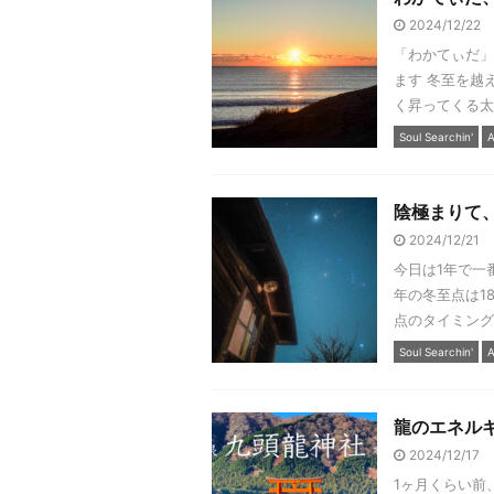
2024/12/22
「わかてぃだ」
ます 冬至を越
く昇ってくる太
Soul Searchin'
A
陰極まりて
2024/12/21
今日は1年で一
年の冬至点は1
点のタイミング
Soul Searchin'
A
龍のエネル
2024/12/17
1ヶ月くらい前