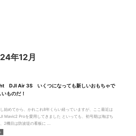
24年12月
Flight DJI Air 3S いくつになっても新しいおもちゃで
しいものだ！
し始めてから、かれこれ8年くらい経っていますが、ここ最近は
DJI Mavic2 Proを愛用してきました といっても、初号期は海ぽち
2機目は防波堤の看板に ...
ト