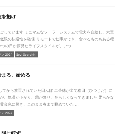
志を抱け
ごしています ミニマムなソーラーシステムで電力を自給し、六畳
低限の快適性を確保 リモートで仕事ができ、食べるものもある程
いつの日か夢見たライフスタイルが、いつ ...
 2024
Soul Searchin'
始まる、始める
してから放置されていた田んぼ 二番穂が出て穭田（ひつじだ）に
が、気温が下がり、霜が降り、冬らしくなってきました 柔らかな
黄金色に輝き、このまま春まで眺めていた ...
 2024
、陽に転ず