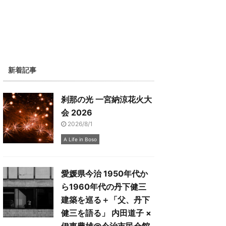
新着記事
刹那の光 一宮納涼花火大
会 2026
2026/8/1
A Life in Boso
愛媛県今治 1950年代か
ら1960年代の丹下健三
建築を巡る＋「父、丹下
健三を語る」 内田道子 ×