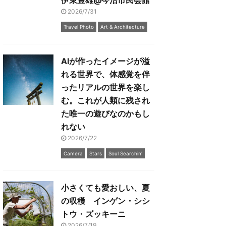
伊東豊雄@今治市民会館
2026/7/31
Travel Photo
Art & Architecture
AIが作ったイメージが溢
れる世界で、体感覚を伴
ったリアルの世界を楽し
む。これが人類に残され
た唯一の遊びなのかもし
れない
2026/7/22
Camera
Stars
Soul Searchin'
小さくても愛おしい、夏
の収穫 インゲン・シシ
トウ・ズッキーニ
2026/7/19