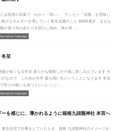
とは琉球の言葉で、わか＝「若い」、てぃだ＝「太陽」を意味し
え再びエネルギーを増していく新生太陽のこと 朝6時過ぎ、まもな
陽が放つ光があたりを照らし始め、海が表 ...
lternative Calendar
、冬至
番陽が短くなる冬至 柔らかな陽射しが小屋に差し込んでいます 今
8:21なので、この光が今年 最も弱い光ということになります 冬至
で祈りや願いを放つとレバレッジ ...
lternative Calendar
ギーを感じに、導かれるように箱根九頭龍神社 本宮へ
、東京自宅で仕事をしていたとき、箱根 九頭龍神社のイメージが