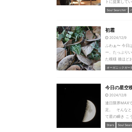
トに提案してい
Soul Searchin'
初霜
2024/12/9
ふわぁ〜 今日は
ー、たっぷりい
た模様 後ほどお
オーガニックガーデン
今日の星空
2024/12/8
連日限界MAX
足。 そんなと
て星の瞬き こう
Stars
Soul Searc