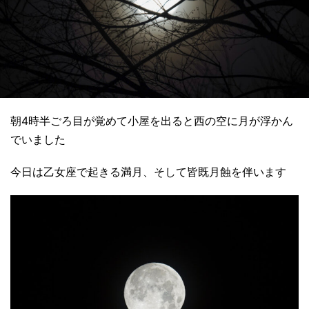
朝4時半ごろ目が覚めて小屋を出ると西の空に月が浮かん
でいました
今日は乙女座で起きる満月、そして皆既月蝕を伴います