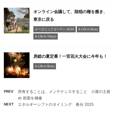
オンライン会議して、陸稲の種を撒き、
東京に戻る
オーガニックガーデン 2020
A Life in Boso
A Life in Tokyo
房総の夏定番！一宮花火大会に今年も！
A Life in Boso
PREV
所有することは、メンテナンスすること 小屋の土留
め 前面を補修
NEXT
エネルギーシフトのタイミング 春分 2025