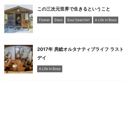
この三次元世界で生きるということ
Flower
Stars
Soul Searchin'
A Life in Boso
2017年 房総オルタナティブライフ ラスト
デイ
A Life in Boso