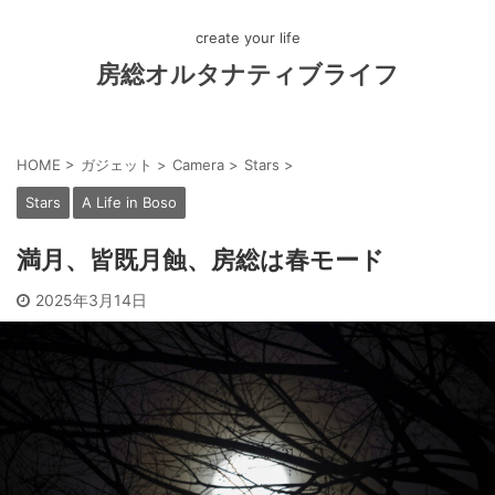
create your life
房総オルタナティブライフ
HOME
>
ガジェット
>
Camera
>
Stars
>
Stars
A Life in Boso
満月、皆既月蝕、房総は春モード
2025年3月14日