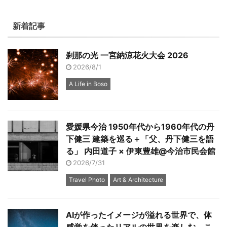
新着記事
刹那の光 一宮納涼花火大会 2026
2026/8/1
A Life in Boso
愛媛県今治 1950年代から1960年代の丹
下健三 建築を巡る＋「父、丹下健三を語
る」 内田道子 × 伊東豊雄@今治市民会館
2026/7/31
Travel Photo
Art & Architecture
AIが作ったイメージが溢れる世界で、体
感覚を伴ったリアルの世界を楽しむ。こ