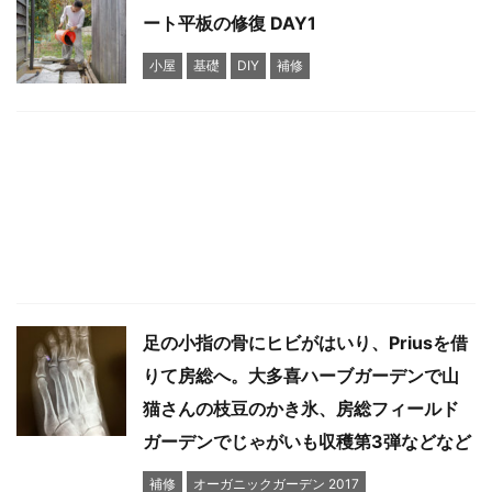
ート平板の修復 DAY1
小屋
基礎
DIY
補修
足の小指の骨にヒビがはいり、Priusを借
りて房総へ。大多喜ハーブガーデンで山
猫さんの枝豆のかき氷、房総フィールド
ガーデンでじゃがいも収穫第3弾などなど
補修
オーガニックガーデン 2017