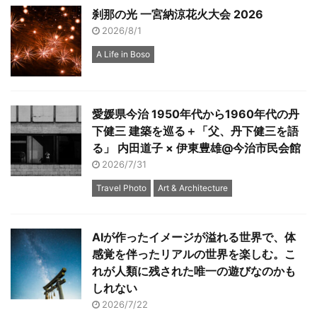
刹那の光 一宮納涼花火大会 2026
2026/8/1
A Life in Boso
愛媛県今治 1950年代から1960年代の丹
下健三 建築を巡る＋「父、丹下健三を語
る」 内田道子 × 伊東豊雄@今治市民会館
2026/7/31
Travel Photo
Art & Architecture
AIが作ったイメージが溢れる世界で、体
感覚を伴ったリアルの世界を楽しむ。こ
れが人類に残された唯一の遊びなのかも
しれない
2026/7/22