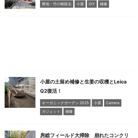
整地・竹の根除去
小屋
DIY
補修
小屋の土留め補修と生姜の収穫とLeica
Q2復活！
オーガニックガーデン 2025
小屋
Camera
ガジェット
補修
房総フィールド大掃除 崩れたコンクリ