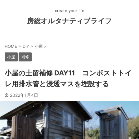
create your life
房総オルタナティブライフ
HOME
>
DIY
>
小屋
>
小屋
補修
小屋の土留補修 DAY11 コンポストトイ
レ用排水管と浸透マスを埋設する
2022年1月4日