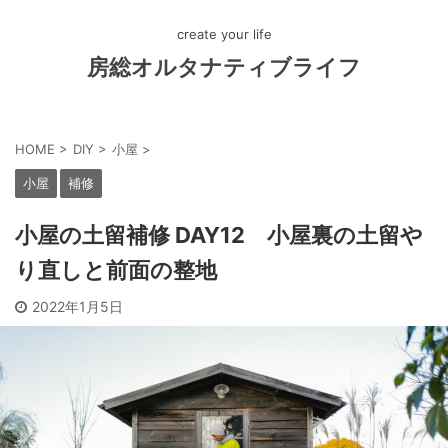
create your life
房総オルタナティブライフ
HOME
>
DIY
>
小屋
>
小屋
補修
小屋の土留補修 DAY12 小屋裏の土留や
り直しと前面の整地
2022年1月5日