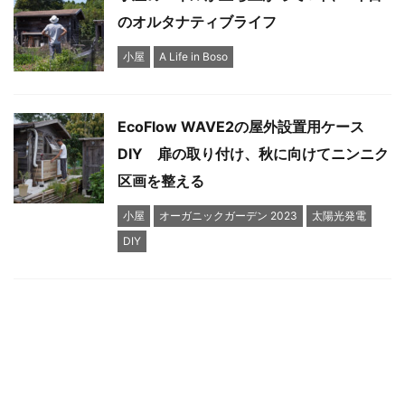
のオルタナティブライフ
小屋
A Life in Boso
EcoFlow WAVE2の屋外設置用ケース
DIY 扉の取り付け、秋に向けてニンニク
区画を整える
小屋
オーガニックガーデン 2023
太陽光発電
DIY