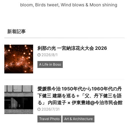
bloom, Birds tweet, Wind blows & Moon shining
新着記事
刹那の光 一宮納涼花火大会 2026
2026/8/1
A Life in Boso
愛媛県今治 1950年代から1960年代の丹
下健三 建築を巡る＋「父、丹下健三を語
る」 内田道子 × 伊東豊雄@今治市民会館
2026/7/31
Travel Photo
Art & Architecture