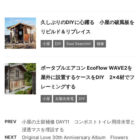
久しぶりのDIYに心躍る 小屋の破風板を
リビルド＆リプレイス
小屋
DIY
Soul Searchin'
補修
ポータブルエアコン EcoFlow WAVE2を
屋外に設置するケースをDIY 2x4材でフ
レーミングする
小屋
太陽光発電
DIY
PREV
小屋の土留補修 DAY11 コンポストトイレ用排水管と
浸透マスを埋設する
NEXT
Original Love 30th Anniversary Album Flowers