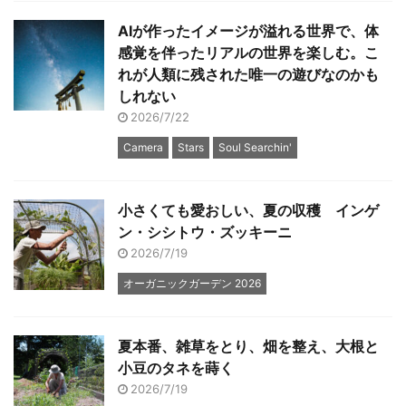
AIが作ったイメージが溢れる世界で、体
感覚を伴ったリアルの世界を楽しむ。こ
れが人類に残された唯一の遊びなのかも
しれない
2026/7/22
Camera
Stars
Soul Searchin'
小さくても愛おしい、夏の収穫 インゲ
ン・シシトウ・ズッキーニ
2026/7/19
オーガニックガーデン 2026
夏本番、雑草をとり、畑を整え、大根と
小豆のタネを蒔く
2026/7/19