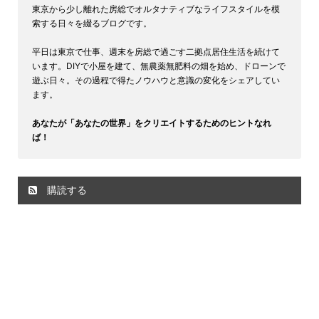
東京から少し離れた房総でオルタナティブなライフスタイルを模
索する日々を綴るブログです。
平日は東京で仕事、週末を房総で過ごす二拠点居住生活を続けて
います。DIYで小屋を建て、無農薬無肥料の畑を始め、ドローンで
遊ぶ日々。その過程で得たノウハウと意識の変化をシェアしてい
ます。
あなたが「あなたの世界」をクリエイトするためのヒントなれ
ば！
購読する