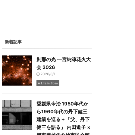
新着記事
刹那の光 一宮納涼花火大
会 2026
2026/8/1
A Life in Boso
愛媛県今治 1950年代か
ら1960年代の丹下健三
建築を巡る＋「父、丹下
健三を語る」 内田道子 ×