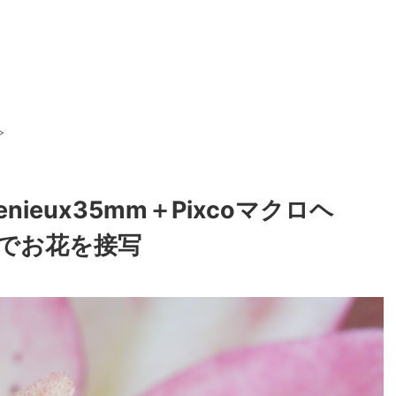
>
ieux35mm＋Pixcoマクロヘ
でお花を接写