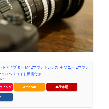
マウントアダプター M42マウントレンズ → ソニー Eマウン
 マクロヘリコイド機能付き
エレバ
ョッピング
Amazon
楽天市場
t