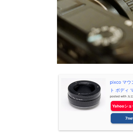
pixco 
ト ボディ
posted with
カ
Yahooシ
7ne