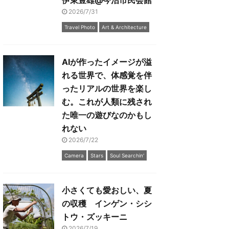
伊東豊雄@今治市民会館
2026/7/31
Travel Photo
Art & Architecture
AIが作ったイメージが溢
れる世界で、体感覚を伴
ったリアルの世界を楽し
む。これが人類に残され
た唯一の遊びなのかもし
れない
2026/7/22
Camera
Stars
Soul Searchin'
小さくても愛おしい、夏
の収穫 インゲン・シシ
トウ・ズッキーニ
2026/7/19