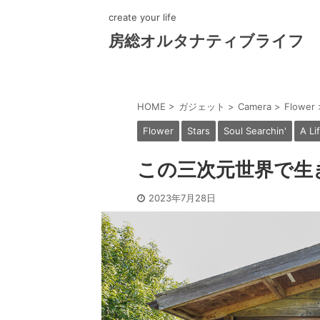
create your life
房総オルタナティブライフ
HOME
>
ガジェット
>
Camera
>
Flower
Flower
Stars
Soul Searchin'
A Li
この三次元世界で生
2023年7月28日