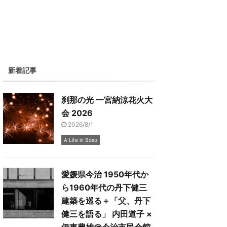
新着記事
刹那の光 一宮納涼花火大
会 2026
2026/8/1
A Life in Boso
愛媛県今治 1950年代か
ら1960年代の丹下健三
建築を巡る＋「父、丹下
健三を語る」 内田道子 ×