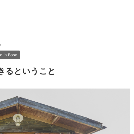
>
fe in Boso
きるということ