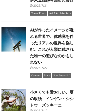
伊東豊雄@今治市民会館
2026/7/31
Travel Photo
Art & Architecture
AIが作ったイメージが溢
れる世界で、体感覚を伴
ったリアルの世界を楽し
む。これが人類に残され
た唯一の遊びなのかもし
れない
2026/7/22
Camera
Stars
Soul Searchin'
小さくても愛おしい、夏
の収穫 インゲン・シシ
トウ・ズッキーニ
2026/7/19