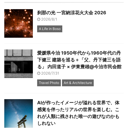
刹那の光 一宮納涼花火大会 2026
2026/8/1
A Life in Boso
愛媛県今治 1950年代から1960年代の丹
下健三 建築を巡る＋「父、丹下健三を語
る」 内田道子 × 伊東豊雄@今治市民会館
2026/7/31
Travel Photo
Art & Architecture
AIが作ったイメージが溢れる世界で、体
感覚を伴ったリアルの世界を楽しむ。こ
れが人類に残された唯一の遊びなのかも
しれない