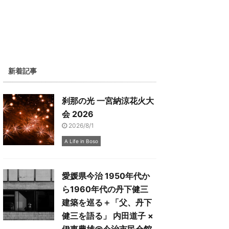
新着記事
刹那の光 一宮納涼花火大
会 2026
2026/8/1
A Life in Boso
愛媛県今治 1950年代か
ら1960年代の丹下健三
建築を巡る＋「父、丹下
健三を語る」 内田道子 ×