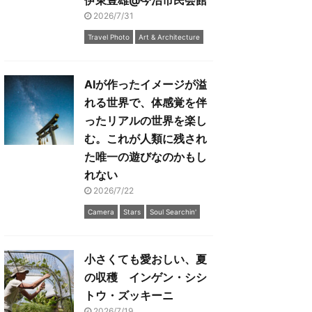
伊東豊雄@今治市民会館
2026/7/31
Travel Photo
Art & Architecture
AIが作ったイメージが溢
れる世界で、体感覚を伴
ったリアルの世界を楽し
む。これが人類に残され
た唯一の遊びなのかもし
れない
2026/7/22
Camera
Stars
Soul Searchin'
小さくても愛おしい、夏
の収穫 インゲン・シシ
トウ・ズッキーニ
2026/7/19