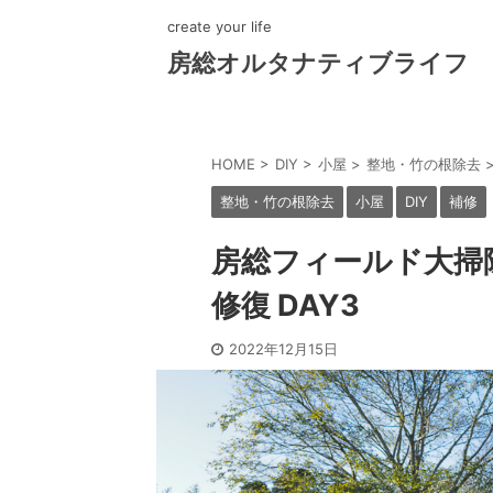
create your life
房総オルタナティブライフ
HOME
>
DIY
>
小屋
>
整地・竹の根除去
整地・竹の根除去
小屋
DIY
補修
房総フィールド大掃
修復 DAY3
2022年12月15日