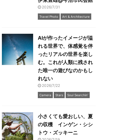
伊東豊雄@今治市民会館
2026/7/31
Travel Photo
Art & Architecture
AIが作ったイメージが溢
れる世界で、体感覚を伴
ったリアルの世界を楽し
む。これが人類に残され
た唯一の遊びなのかもし
れない
2026/7/22
Camera
Stars
Soul Searchin'
小さくても愛おしい、夏
の収穫 インゲン・シシ
トウ・ズッキーニ
2026/7/19