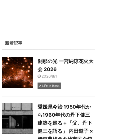
新着記事
刹那の光 一宮納涼花火大
会 2026
2026/8/1
A Life in Boso
愛媛県今治 1950年代か
ら1960年代の丹下健三
建築を巡る＋「父、丹下
健三を語る」 内田道子 ×