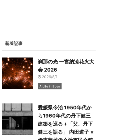
新着記事
刹那の光 一宮納涼花火大
会 2026
2026/8/1
A Life in Boso
愛媛県今治 1950年代か
ら1960年代の丹下健三
建築を巡る＋「父、丹下
健三を語る」 内田道子 ×