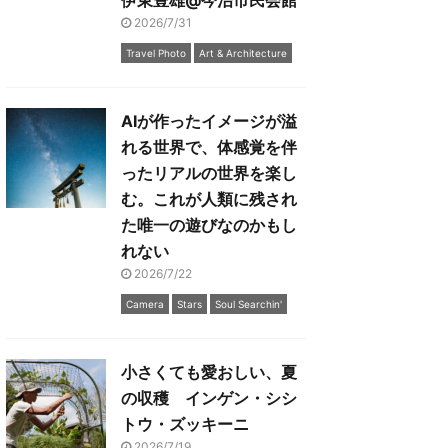
伊東豊雄@今治市民会館
2026/7/31
Travel Photo
Art & Architecture
AIが作ったイメージが溢
れる世界で、体感覚を伴
ったリアルの世界を楽し
む。これが人類に残され
た唯一の遊びなのかもし
れない
2026/7/22
Camera
Stars
Soul Searchin'
小さくても愛おしい、夏
の収穫 インゲン・シシ
トウ・ズッキーニ
2026/7/19