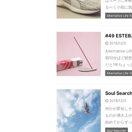
はスーツに革靴
るべく小指に負
Alternative Life T
#49 ESTEB
2018/12/5
Alternati
朝10分ほど瞑
だと1年ちょっと
Alternative Life T
Soul Search
2018/12/3
何かが変化しそ
ものが湧き上が
始めてからずっ
Soul Searchin'