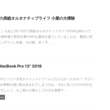
後の房総オルタナティブライフ 小屋の大掃除
すところあと2日 今日で房総オルタナティブライフ2018も終わりで
は例年通り野良仕事やDIYな週末を過ごしていましたが、夏前に突
ンダウンし失速。その後、全く予 ...
MacBook Pro 13" 2018
やヒッピー文化がメインストリームとならなかったのか？ カウン
が体制の渦に飲み込まれてしまうのは、それに抗うだけの力がな
でしょう。もし個人が個としての力を発揮で ...
ools