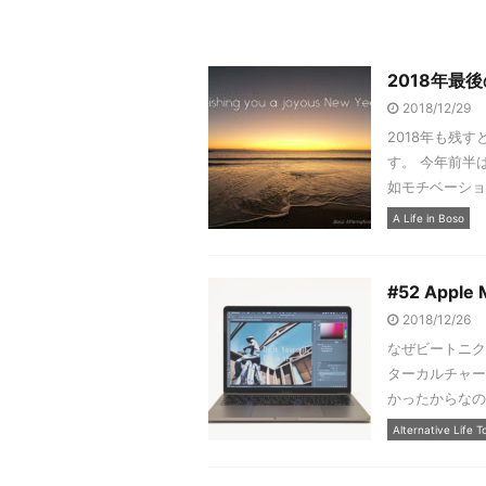
2018年最
2018/12/29
2018年も残
す。 今年前半
如モチベーショ
A Life in Boso
#52 Apple 
2018/12/26
なぜビートニク
ターカルチャー
かったからなの
Alternative Life T