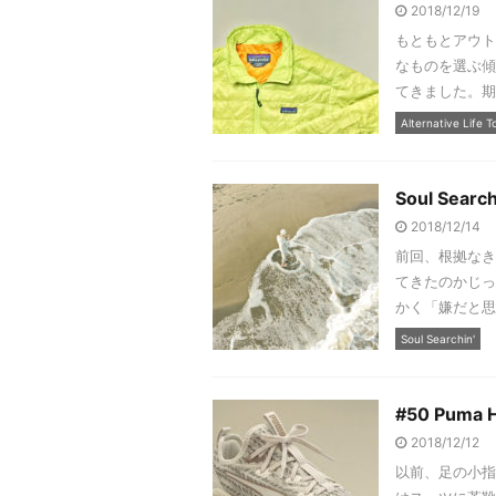
2018/12/19
もともとアウト
なものを選ぶ傾
てきました。期
Alternative Life T
Soul Search
2018/12/14
前回、根拠なき
てきたのかじっ
かく「嫌だと思
Soul Searchin'
#50 Puma H
2018/12/12
以前、足の小指