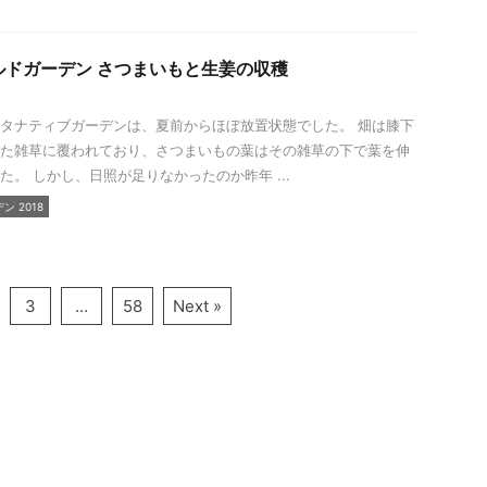
ルドガーデン さつまいもと生姜の収穫
タナティブガーデンは、夏前からほぼ放置状態でした。 畑は膝下
た雑草に覆われており、さつまいもの葉はその雑草の下で葉を伸
た。 しかし、日照が足りなかったのか昨年 ...
 2018
3
…
58
Next »