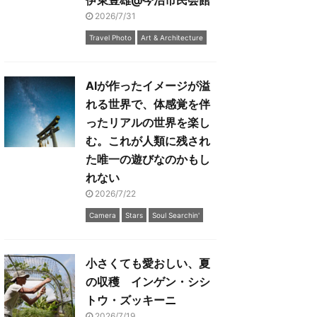
伊東豊雄@今治市民会館
2026/7/31
Travel Photo
Art & Architecture
AIが作ったイメージが溢
れる世界で、体感覚を伴
ったリアルの世界を楽し
む。これが人類に残され
た唯一の遊びなのかもし
れない
2026/7/22
Camera
Stars
Soul Searchin'
小さくても愛おしい、夏
の収穫 インゲン・シシ
トウ・ズッキーニ
2026/7/19