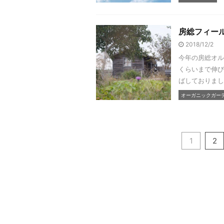
房総フィー
2018/12/2
今年の房総オル
くらいまで伸び
ばしておりまし
オーガニックガーデン
1
2