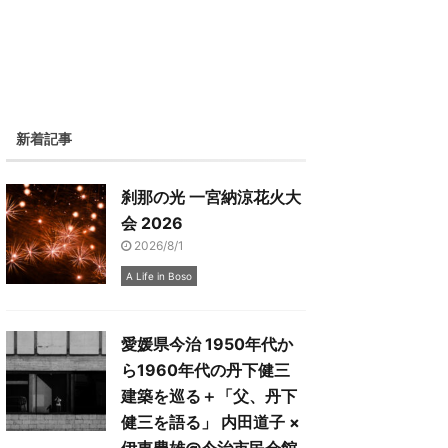
新着記事
刹那の光 一宮納涼花火大
会 2026
2026/8/1
A Life in Boso
愛媛県今治 1950年代か
ら1960年代の丹下健三
建築を巡る＋「父、丹下
健三を語る」 内田道子 ×