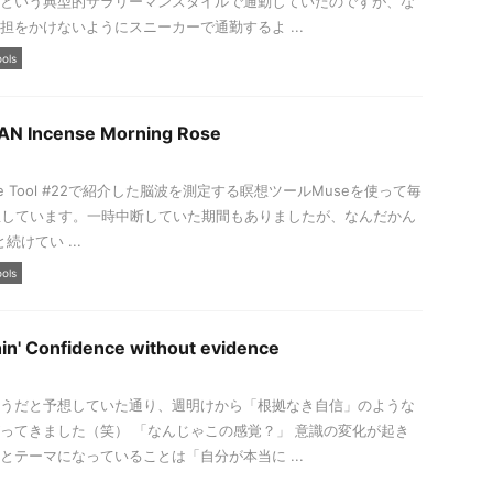
という典型的サラリーマンスタイルで通勤していたのですが、な
担をかけないようにスニーカーで通勤するよ ...
ools
AN Incense Morning Rose
ve Life Tool #22で紹介した脳波を測定する瞑想ツールMuseを使って毎
想しています。一時中断していた期間もありましたが、なんだかん
続けてい ...
ools
in' Confidence without evidence
うだと予想していた通り、週明けから「根拠なき自信」のような
ってきました（笑） 「なんじゃこの感覚？」 意識の変化が起き
とテーマになっていることは「自分が本当に ...