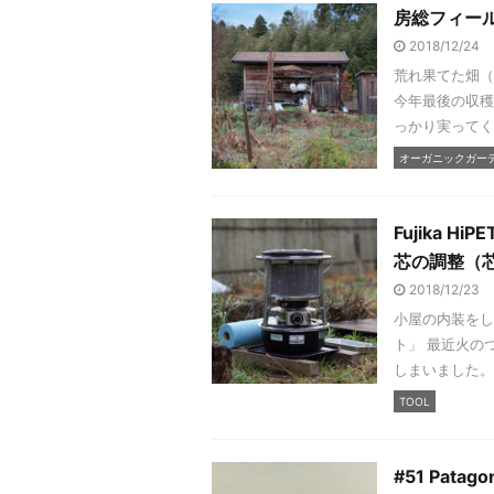
房総フィール
2018/12/24
荒れ果てた畑（
今年最後の収穫
っかり実ってく
オーガニックガーデン
Fujika 
芯の調整（
2018/12/23
小屋の内装をし
ト」 最近火の
しまいました。
TOOL
#51 Patagon