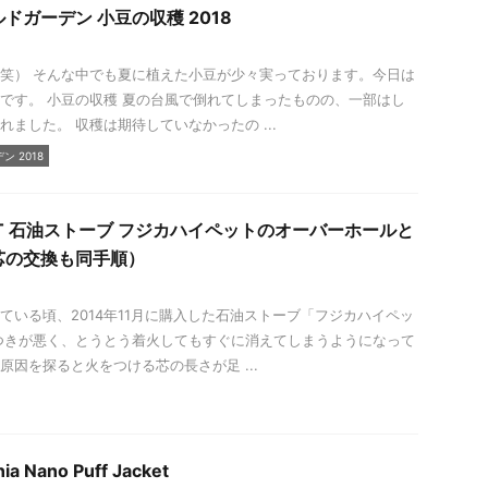
ドガーデン 小豆の収穫 2018
笑） そんな中でも夏に植えた小豆が少々実っております。今日は
です。 小豆の収穫 夏の台風で倒れてしまったものの、一部はし
れました。 収穫は期待していなかったの ...
 2018
HiPET 石油ストーブ フジカハイペットのオーバーホールと
芯の交換も同手順）
ている頃、2014年11月に購入した石油ストーブ「フジカハイペッ
つきが悪く、とうとう着火してもすぐに消えてしまうようになって
原因を探ると火をつける芯の長さが足 ...
ia Nano Puff Jacket