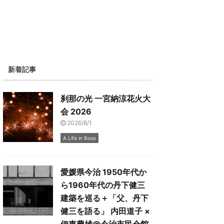
新着記事
刹那の光 一宮納涼花火大
会 2026
2026/8/1
A Life in Boso
愛媛県今治 1950年代か
ら1960年代の丹下健三
建築を巡る＋「父、丹下
健三を語る」 内田道子 ×