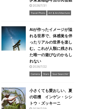
伊東豊雄@今治市民会館
2026/7/31
Travel Photo
Art & Architecture
AIが作ったイメージが溢
れる世界で、体感覚を伴
ったリアルの世界を楽し
む。これが人類に残され
た唯一の遊びなのかもし
れない
2026/7/22
Camera
Stars
Soul Searchin'
小さくても愛おしい、夏
の収穫 インゲン・シシ
トウ・ズッキーニ
2026/7/19