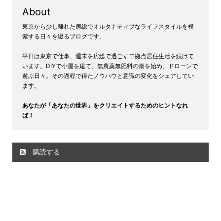
About
東京から少し離れた房総でオルタナティブなライフスタイルを模
索する日々を綴るブログです。
平日は東京で仕事、週末を房総で過ごす二拠点居住生活を続けて
います。DIYで小屋を建て、無農薬無肥料の畑を始め、ドローンで
遊ぶ日々。その過程で得たノウハウと意識の変化をシェアしてい
ます。
あなたが「あなたの世界」をクリエイトするためのヒントなれ
ば！
購読する