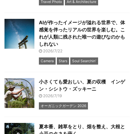
Travel Photo
Art & Architecture
AIが作ったイメージが溢れる世界で、体
感覚を伴ったリアルの世界を楽しむ。こ
れが人類に残された唯一の遊びなのかも
しれない
2026/7/22
Camera
Stars
Soul Searchin'
小さくても愛おしい、夏の収穫 インゲ
ン・シシトウ・ズッキーニ
2026/7/19
オーガニックガーデン 2026
夏本番、雑草をとり、畑を整え、大根と
小豆のタネを蒔く