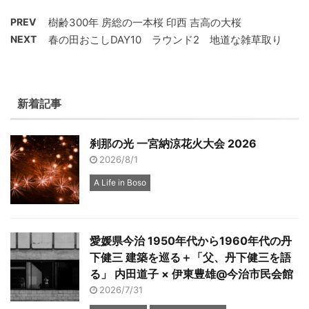
PREV
樹齢300年 房総の一本桜 印西 吉高の大桜
NEXT
春の田おこしDAY10 ラウンド2 地道な雑草取り
新着記事
刹那の光 一宮納涼花火大会 2026
2026/8/1
A Life in Boso
愛媛県今治 1950年代から1960年代の丹
下健三 建築を巡る＋「父、丹下健三を語
る」 内田道子 × 伊東豊雄@今治市民会館
2026/7/31