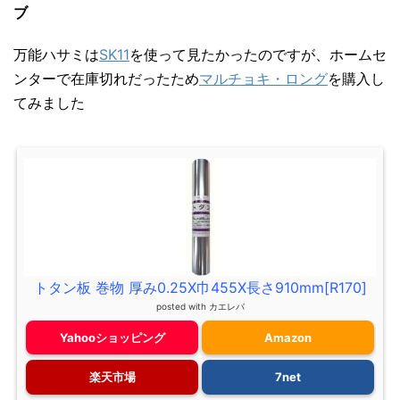
ブ
万能ハサミは
SK11
を使って見たかったのですが、ホームセ
ンターで在庫切れだったため
マルチョキ・ロング
を購入し
てみました
トタン板 巻物 厚み0.25X巾455X長さ910mm[R170]
posted with
カエレバ
Yahooショッピング
Amazon
楽天市場
7net