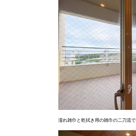
濡れ雑巾と乾拭き用の雑巾の二刀流で