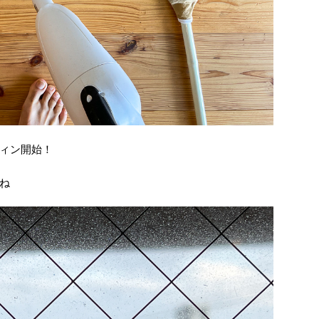
ィン開始！
ね