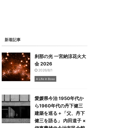
新着記事
刹那の光 一宮納涼花火大
会 2026
2026/8/1
A Life in Boso
愛媛県今治 1950年代か
ら1960年代の丹下健三
建築を巡る＋「父、丹下
健三を語る」 内田道子 ×