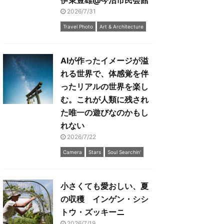
伊東豊雄@今治市民会館
2026/7/31
Travel Photo
Art & Architecture
AIが作ったイメージが溢
れる世界で、体感覚を伴
ったリアルの世界を楽し
む。これが人類に残され
た唯一の遊びなのかもし
れない
2026/7/22
Camera
Stars
Soul Searchin'
小さくても愛おしい、夏
の収穫 インゲン・シシ
トウ・ズッキーニ
2026/7/19