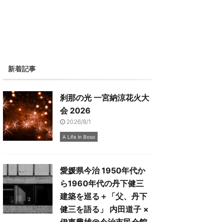
新着記事
刹那の光 一宮納涼花火大
会 2026
2026/8/1
A Life in Boso
愛媛県今治 1950年代か
ら1960年代の丹下健三
建築を巡る＋「父、丹下
健三を語る」 内田道子 ×