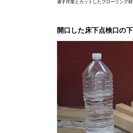
通す作業とカットしたフローリング材
開口した床下点検口の