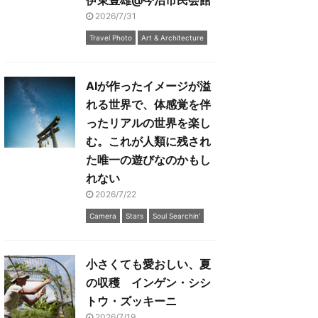
伊東豊雄@今治市民会館
2026/7/31
Travel Photo
Art & Architecture
AIが作ったイメージが溢
れる世界で、体感覚を伴
ったリアルの世界を楽し
む。これが人類に残され
た唯一の遊びなのかもし
れない
2026/7/22
Camera
Stars
Soul Searchin'
小さくても愛おしい、夏
の収穫 インゲン・シシ
トウ・ズッキーニ
2026/7/19