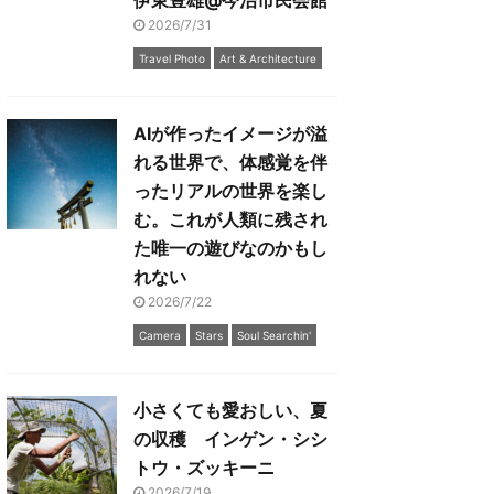
伊東豊雄@今治市民会館
2026/7/31
Travel Photo
Art & Architecture
AIが作ったイメージが溢
れる世界で、体感覚を伴
ったリアルの世界を楽し
む。これが人類に残され
た唯一の遊びなのかもし
れない
2026/7/22
Camera
Stars
Soul Searchin'
小さくても愛おしい、夏
の収穫 インゲン・シシ
トウ・ズッキーニ
2026/7/19