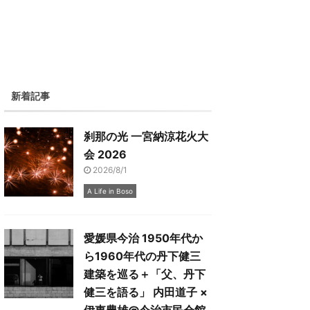
新着記事
刹那の光 一宮納涼花火大
会 2026
2026/8/1
A Life in Boso
愛媛県今治 1950年代か
ら1960年代の丹下健三
建築を巡る＋「父、丹下
健三を語る」 内田道子 ×