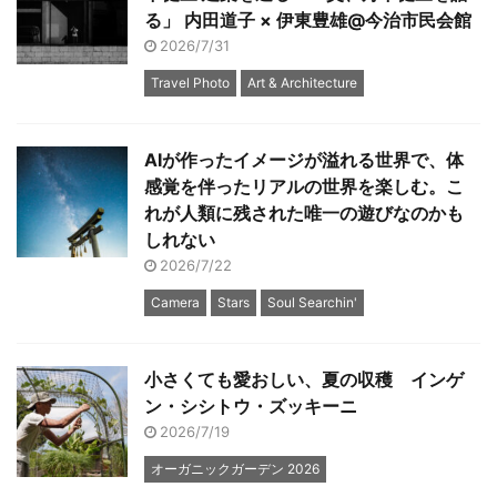
る」 内田道子 × 伊東豊雄@今治市民会館
2026/7/31
Travel Photo
Art & Architecture
AIが作ったイメージが溢れる世界で、体
感覚を伴ったリアルの世界を楽しむ。こ
れが人類に残された唯一の遊びなのかも
しれない
2026/7/22
Camera
Stars
Soul Searchin'
小さくても愛おしい、夏の収穫 インゲ
ン・シシトウ・ズッキーニ
2026/7/19
オーガニックガーデン 2026