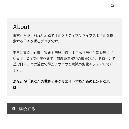
About
東京から少し離れた房総でオルタナティブなライフスタイルを模
索する日々を綴るブログです。
平日は東京で仕事、週末を房総で過ごす二拠点居住生活を続けて
います。DIYで小屋を建て、無農薬無肥料の畑を始め、ドローンで
遊ぶ日々。その過程で得たノウハウと意識の変化をシェアしてい
ます。
あなたが「あなたの世界」をクリエイトするためのヒントなれ
ば！
購読する