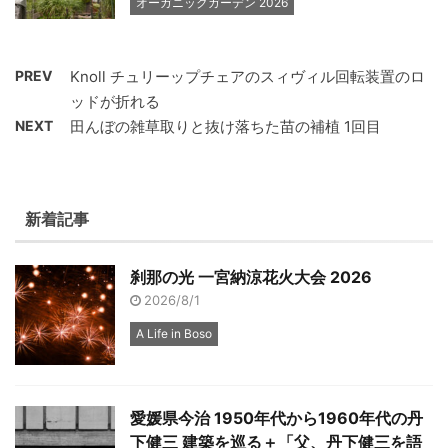
オーガニックガーデン 2026
PREV
Knoll チュリーップチェアのスィヴィル回転装置のロ
ッドが折れる
NEXT
田んぼの雑草取りと抜け落ちた苗の補植 1回目
新着記事
刹那の光 一宮納涼花火大会 2026
2026/8/1
A Life in Boso
愛媛県今治 1950年代から1960年代の丹
下健三 建築を巡る＋「父、丹下健三を語