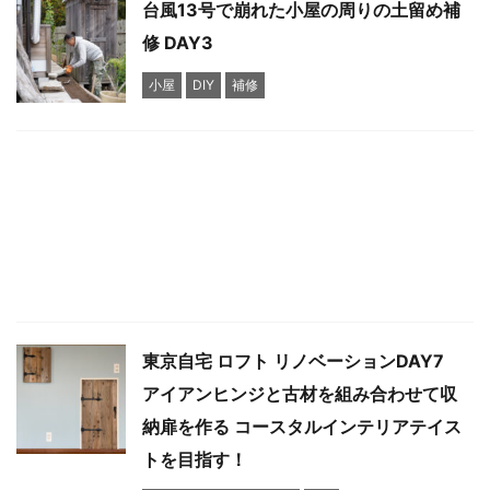
台風13号で崩れた小屋の周りの土留め補
修 DAY3
小屋
DIY
補修
東京自宅 ロフト リノベーションDAY7
アイアンヒンジと古材を組み合わせて収
納扉を作る コースタルインテリアテイス
トを目指す！