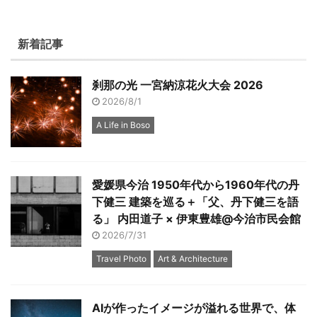
新着記事
刹那の光 一宮納涼花火大会 2026
2026/8/1
A Life in Boso
愛媛県今治 1950年代から1960年代の丹
下健三 建築を巡る＋「父、丹下健三を語
る」 内田道子 × 伊東豊雄@今治市民会館
2026/7/31
Travel Photo
Art & Architecture
AIが作ったイメージが溢れる世界で、体