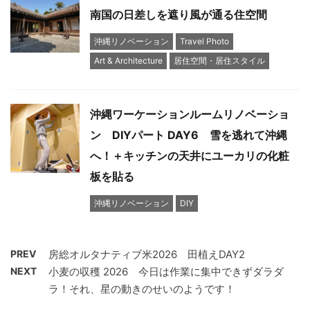
南国の日差しを遮り風が通る住空間
沖縄リノベーション
Travel Photo
Art & Architecture
居住空間・居住スタイル
沖縄ワーケーションルームリノベーショ
ン DIYパート DAY6 雪を逃れて沖縄
へ！＋キッチンの天井にユーカリの化粧
板を貼る
沖縄リノベーション
DIY
PREV
房総オルタナティブ米2026 田植えDAY2
NEXT
小麦の収穫 2026 今日は作業に集中できずダラダ
ラ！それ、星の動きのせいのようです！