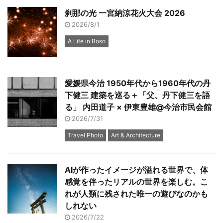
刹那の光 一宮納涼花火大会 2026
2026/8/1
A Life in Boso
愛媛県今治 1950年代から1960年代の丹
下健三 建築を巡る＋「父、丹下健三を語
る」 内田道子 × 伊東豊雄@今治市民会館
2026/7/31
Travel Photo
Art & Architecture
AIが作ったイメージが溢れる世界で、体
感覚を伴ったリアルの世界を楽しむ。こ
れが人類に残された唯一の遊びなのかも
しれない
2026/7/22