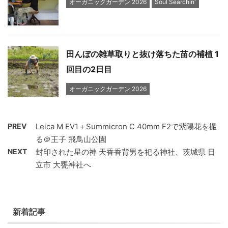
オーガニックガーデン 2026
Soul Searchin'
田んぼの雑草取りと抜け落ちた苗の補植 1
回目の2日目
オーガニックガーデン 2026
PREV
Leica M EV1＋Summicron C 40mm F2で紫陽花を撮
る＠王子 飛鳥山公園
NEXT
封印された星の神 天香香背男を祀る神社、茨城県 日
立市 大甕神社へ
新着記事