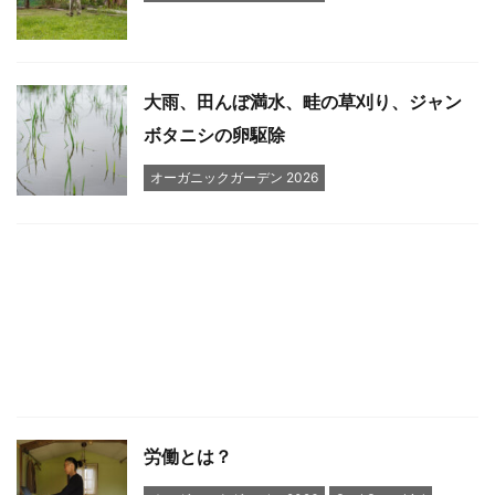
大雨、田んぼ満水、畦の草刈り、ジャン
ボタニシの卵駆除
オーガニックガーデン 2026
労働とは？