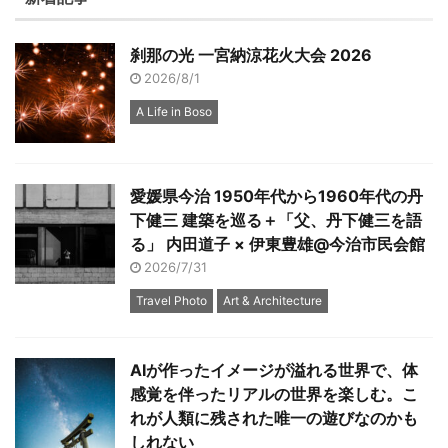
刹那の光 一宮納涼花火大会 2026
2026/8/1
A Life in Boso
愛媛県今治 1950年代から1960年代の丹
下健三 建築を巡る＋「父、丹下健三を語
る」 内田道子 × 伊東豊雄@今治市民会館
2026/7/31
Travel Photo
Art & Architecture
AIが作ったイメージが溢れる世界で、体
感覚を伴ったリアルの世界を楽しむ。こ
れが人類に残された唯一の遊びなのかも
しれない