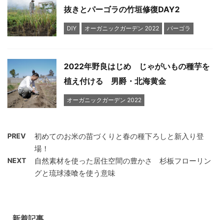
抜きとパーゴラの竹垣修復DAY2
DIY
オーガニックガーデン 2022
パーゴラ
2022年野良はじめ じゃがいもの種芋を
植え付ける 男爵・北海黄金
オーガニックガーデン 2022
PREV
初めてのお米の苗づくりと春の種下ろしと新入り登
場！
NEXT
自然素材を使った居住空間の豊かさ 杉板フローリン
グと琉球漆喰を使う意味
新着記事