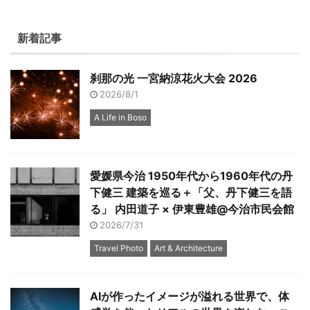
新着記事
刹那の光 一宮納涼花火大会 2026
2026/8/1
A Life in Boso
愛媛県今治 1950年代から1960年代の丹
下健三 建築を巡る＋「父、丹下健三を語
る」 内田道子 × 伊東豊雄@今治市民会館
2026/7/31
Travel Photo
Art & Architecture
AIが作ったイメージが溢れる世界で、体