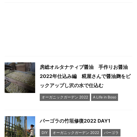
房総オルタナティブ醤油 手作りお醤油
2022年仕込み編 糀屋さんで醤油麹をピ
ックアップし沢の水で仕込む
オーガニックガーデン 2022
A Life in Boso
パーゴラの竹垣修復2022 DAY1
DIY
オーガニックガーデン 2022
パーゴラ