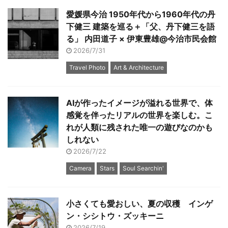
愛媛県今治 1950年代から1960年代の丹
下健三 建築を巡る＋「父、丹下健三を語
る」 内田道子 × 伊東豊雄@今治市民会館
2026/7/31
Travel Photo
Art & Architecture
AIが作ったイメージが溢れる世界で、体
感覚を伴ったリアルの世界を楽しむ。こ
れが人類に残された唯一の遊びなのかも
しれない
2026/7/22
Camera
Stars
Soul Searchin'
小さくても愛おしい、夏の収穫 インゲ
ン・シシトウ・ズッキーニ
2026/7/19