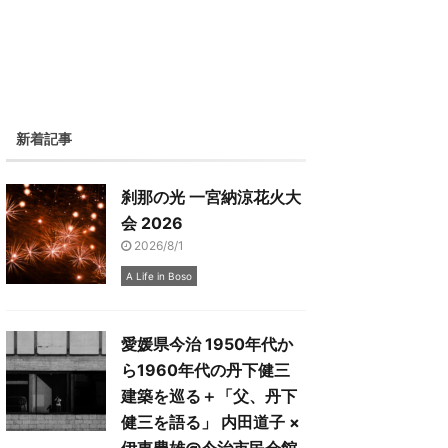
新着記事
刹那の光 一宮納涼花火大
会 2026
2026/8/1
A Life in Boso
愛媛県今治 1950年代か
ら1960年代の丹下健三
建築を巡る＋「父、丹下
健三を語る」 内田道子 ×