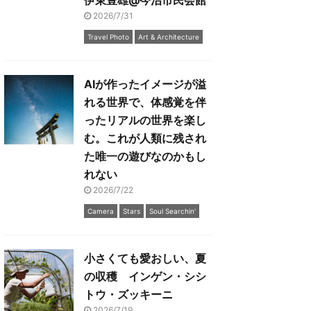
伊東豊雄@今治市民会館
2026/7/31
Travel Photo
Art & Architecture
AIが作ったイメージが溢
れる世界で、体感覚を伴
ったリアルの世界を楽し
む。これが人類に残され
た唯一の遊びなのかもし
れない
2026/7/22
Camera
Stars
Soul Searchin'
小さくても愛おしい、夏
の収穫 インゲン・シシ
トウ・ズッキーニ
2026/7/19