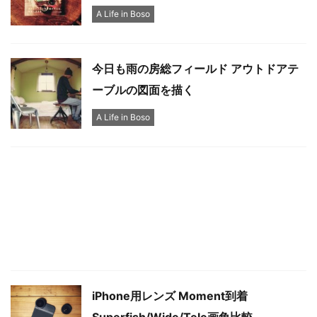
A Life in Boso
今日も雨の房総フィールド アウトドアテ
ーブルの図面を描く
A Life in Boso
iPhone用レンズ Moment到着
Superfish/Wide/Tele画角比較 -