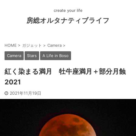
create your life
房総オルタナティブライフ
HOME
>
ガジェット
>
Camera
>
Camera
Stars
A Life in Boso
紅く染まる満月 牡牛座満月＋部分月蝕
2021
2021年11月19日