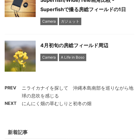
Superfishで撮る房総フィールドの1日
Camera
ガジェット
4月初旬の房総フィールド周辺
Camera
A Life in Boso
PREV
ニライカナイを探して 沖縄本島南部を巡りながら地
球の息吹を感じる
NEXT
にんにく畑の草むしりと初冬の畑
新着記事