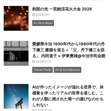
刹那の光 一宮納涼花火大会 2026
2026/8/1
A Life in Boso
愛媛県今治 1950年代から1960年代の丹
下健三 建築を巡る＋「父、丹下健三を語
る」 内田道子 × 伊東豊雄@今治市民会館
2026/7/31
Travel Photo
Art & Architecture
AIが作ったイメージが溢れる世界で、体
感覚を伴ったリアルの世界を楽しむ。こ
れが人類に残された唯一の遊びなのかも
しれない
2026/7/22