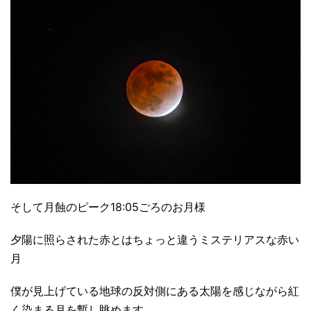
そして月蝕のピーク18:05ごろのお月様
夕陽に照らされた赤とはちょっと違うミステリアスな赤い
月
僕が見上げている地球の反対側にある太陽を感じながら紅
く染まる月を暫し眺めます