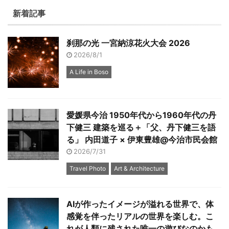
新着記事
刹那の光 一宮納涼花火大会 2026
2026/8/1
A Life in Boso
愛媛県今治 1950年代から1960年代の丹
下健三 建築を巡る＋「父、丹下健三を語
る」 内田道子 × 伊東豊雄@今治市民会館
2026/7/31
Travel Photo
Art & Architecture
AIが作ったイメージが溢れる世界で、体
感覚を伴ったリアルの世界を楽しむ。こ
れが人類に残された唯一の遊びなのかも