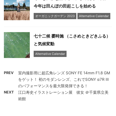
今年は田んぼの田起こしを始める
オーガニックガーデン 2023
Alternative Calendar
七十二候 霎時施 （こさめときどきふる）
と気候変動
Alternative Calendar
PREV
室内撮影用に超広角レンズ SONY FE 14mm F1.8 GM
をゲット！ 初のモダンレンズ、これでSONY α7R III
のパフォーマンスを最大限発揮できる！
NEXT
江口寿史イラストレーション展 彼女 ＠千葉県立美
術館