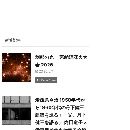
新着記事
刹那の光 一宮納涼花火大
会 2026
2026/8/1
A Life in Boso
愛媛県今治 1950年代か
ら1960年代の丹下健三
建築を巡る＋「父、丹下
健三を語る」 内田道子 ×