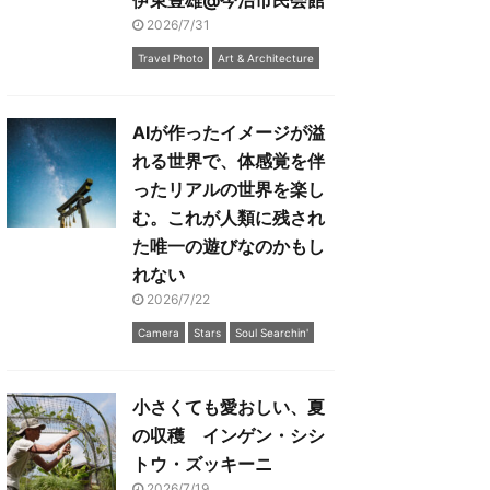
伊東豊雄@今治市民会館
2026/7/31
Travel Photo
Art & Architecture
AIが作ったイメージが溢
れる世界で、体感覚を伴
ったリアルの世界を楽し
む。これが人類に残され
た唯一の遊びなのかもし
れない
2026/7/22
Camera
Stars
Soul Searchin'
小さくても愛おしい、夏
の収穫 インゲン・シシ
トウ・ズッキーニ
2026/7/19