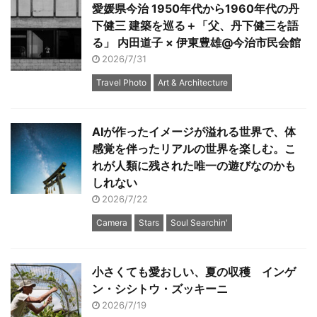
愛媛県今治 1950年代から1960年代の丹
下健三 建築を巡る＋「父、丹下健三を語
る」 内田道子 × 伊東豊雄@今治市民会館
2026/7/31
Travel Photo
Art & Architecture
AIが作ったイメージが溢れる世界で、体
感覚を伴ったリアルの世界を楽しむ。こ
れが人類に残された唯一の遊びなのかも
しれない
2026/7/22
Camera
Stars
Soul Searchin'
小さくても愛おしい、夏の収穫 インゲ
ン・シシトウ・ズッキーニ
2026/7/19