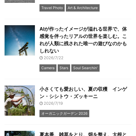
Travel Photo
Art & Architecture
AIが作ったイメージが溢れる世界で、体
感覚を伴ったリアルの世界を楽しむ。こ
れが人類に残された唯一の遊びなのかも
しれない
2026/7/22
Camera
Stars
Soul Searchin'
小さくても愛おしい、夏の収穫 インゲ
ン・シシトウ・ズッキーニ
2026/7/19
オーガニックガーデン 2026
夏本番、雑草をとり、畑を整え、大根と