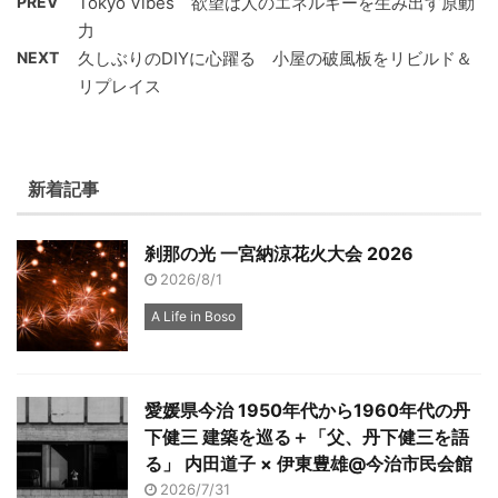
PREV
Tokyo Vibes 欲望は人のエネルギーを生み出す原動
力
NEXT
久しぶりのDIYに心躍る 小屋の破風板をリビルド＆
リプレイス
新着記事
刹那の光 一宮納涼花火大会 2026
2026/8/1
A Life in Boso
愛媛県今治 1950年代から1960年代の丹
下健三 建築を巡る＋「父、丹下健三を語
る」 内田道子 × 伊東豊雄@今治市民会館
2026/7/31