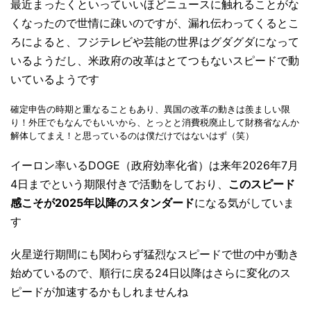
最近まったくといっていいほどニュースに触れることがな
くなったので世情に疎いのですが、漏れ伝わってくるとこ
ろによると、フジテレビや芸能の世界はグダグダになって
いるようだし、米政府の改革はとてつもないスピードで動
いているようです
確定申告の時期と重なることもあり、異国の改革の動きは羨ましい限
り！外圧でもなんでもいいから、とっとと消費税廃止して財務省なんか
解体してまえ！と思っているのは僕だけではないはず（笑）
イーロン率いるDOGE（政府効率化省）は来年2026年7月
4日までという期限付きで活動をしており、
このスピード
感こそが2025年以降のスタンダード
になる気がしていま
す
火星逆行期間にも関わらず猛烈なスピードで世の中が動き
始めているので、順行に戻る24日以降はさらに変化のス
ピードが加速するかもしれませんね