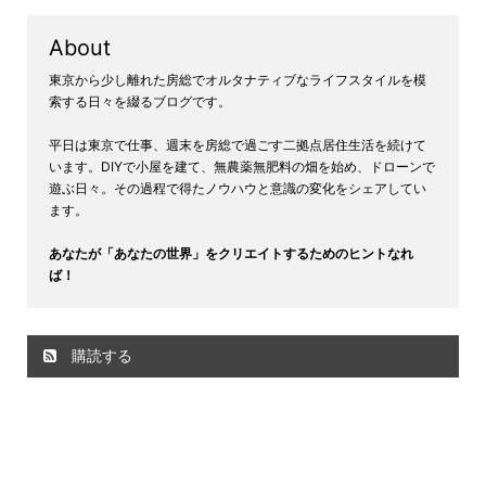
About
東京から少し離れた房総でオルタナティブなライフスタイルを模
索する日々を綴るブログです。
平日は東京で仕事、週末を房総で過ごす二拠点居住生活を続けて
います。DIYで小屋を建て、無農薬無肥料の畑を始め、ドローンで
遊ぶ日々。その過程で得たノウハウと意識の変化をシェアしてい
ます。
あなたが「あなたの世界」をクリエイトするためのヒントなれ
ば！
購読する