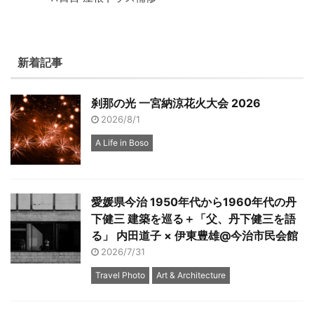
新着記事
刹那の光 一宮納涼花火大会 2026
2026/8/1
A Life in Boso
愛媛県今治 1950年代から1960年代の丹
下健三 建築を巡る＋「父、丹下健三を語
る」 内田道子 × 伊東豊雄@今治市民会館
2026/7/31
Travel Photo
Art & Architecture