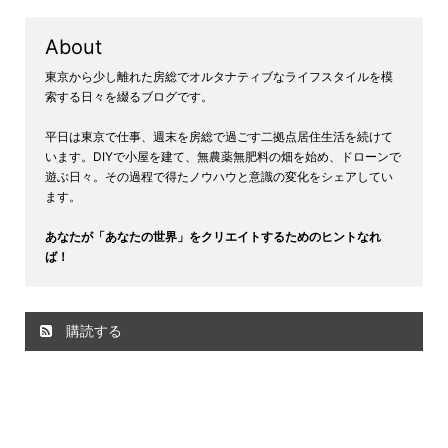
About
東京から少し離れた房総でオルタナティブなライフスタイルを模
索する日々を綴るブログです。
平日は東京で仕事、週末を房総で過ごす二拠点居住生活を続けて
います。DIYで小屋を建て、無農薬無肥料の畑を始め、ドローンで
遊ぶ日々。その過程で得たノウハウと意識の変化をシェアしてい
ます。
あなたが「あなたの世界」をクリエイトするためのヒントなれ
ば！
購読する