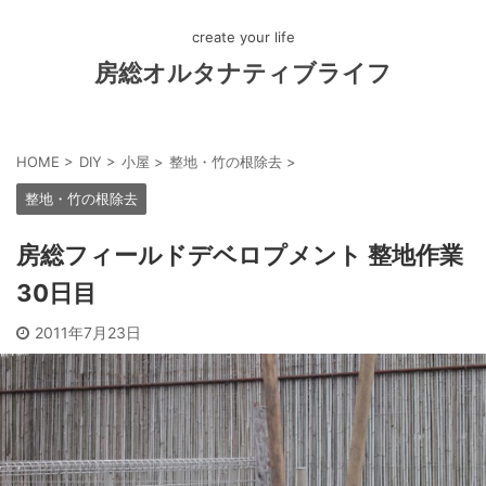
create your life
房総オルタナティブライフ
HOME
>
DIY
>
小屋
>
整地・竹の根除去
>
整地・竹の根除去
房総フィールドデベロプメント 整地作業
30日目
2011年7月23日