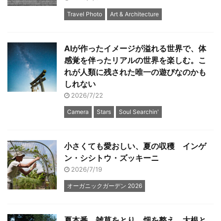
Travel Photo
Art & Architecture
AIが作ったイメージが溢れる世界で、体
感覚を伴ったリアルの世界を楽しむ。こ
れが人類に残された唯一の遊びなのかも
しれない
2026/7/22
Camera
Stars
Soul Searchin'
小さくても愛おしい、夏の収穫 インゲ
ン・シシトウ・ズッキーニ
2026/7/19
オーガニックガーデン 2026
夏本番、雑草をとり、畑を整え、大根と