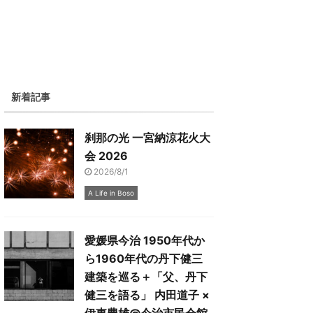
新着記事
刹那の光 一宮納涼花火大
会 2026
2026/8/1
A Life in Boso
愛媛県今治 1950年代か
ら1960年代の丹下健三
建築を巡る＋「父、丹下
健三を語る」 内田道子 ×