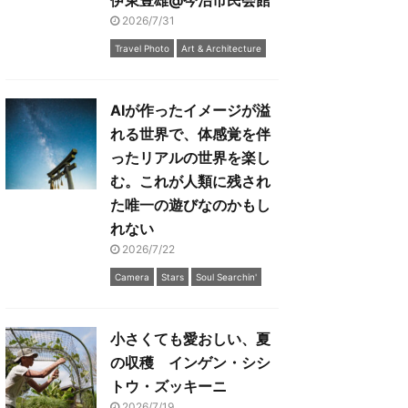
伊東豊雄@今治市民会館
2026/7/31
Travel Photo
Art & Architecture
AIが作ったイメージが溢
れる世界で、体感覚を伴
ったリアルの世界を楽し
む。これが人類に残され
た唯一の遊びなのかもし
れない
2026/7/22
Camera
Stars
Soul Searchin'
小さくても愛おしい、夏
の収穫 インゲン・シシ
トウ・ズッキーニ
2026/7/19