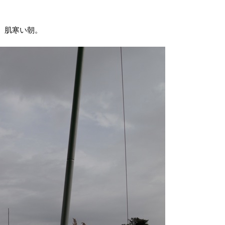
。肌寒い朝。