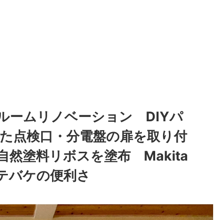
ルームリノベーション DIYパ
IYした点検口・分電盤の扉を取り付
然塗料リボスを塗布 Makita
テバケの便利さ