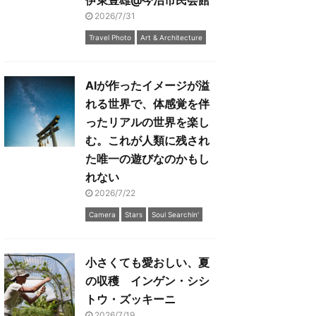
伊東豊雄@今治市民会館
2026/7/31
Travel Photo
Art & Architecture
AIが作ったイメージが溢
れる世界で、体感覚を伴
ったリアルの世界を楽し
む。これが人類に残され
た唯一の遊びなのかもし
れない
2026/7/22
Camera
Stars
Soul Searchin'
小さくても愛おしい、夏
の収穫 インゲン・シシ
トウ・ズッキーニ
2026/7/19