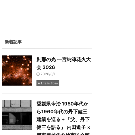
新着記事
刹那の光 一宮納涼花火大
会 2026
2026/8/1
A Life in Boso
愛媛県今治 1950年代か
ら1960年代の丹下健三
建築を巡る＋「父、丹下
健三を語る」 内田道子 ×