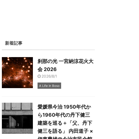
新着記事
刹那の光 一宮納涼花火大
会 2026
2026/8/1
A Life in Boso
愛媛県今治 1950年代か
ら1960年代の丹下健三
建築を巡る＋「父、丹下
健三を語る」 内田道子 ×