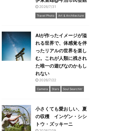
伊東豊雄@今治市民会館
2026/7/31
Travel Photo
Art & Architecture
AIが作ったイメージが溢
れる世界で、体感覚を伴
ったリアルの世界を楽し
む。これが人類に残され
た唯一の遊びなのかもし
れない
2026/7/22
Camera
Stars
Soul Searchin'
小さくても愛おしい、夏
の収穫 インゲン・シシ
トウ・ズッキーニ
2026/7/19