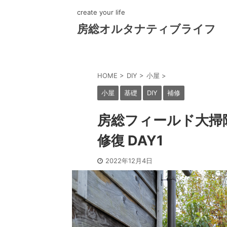
create your life
房総オルタナティブライフ
HOME
>
DIY
>
小屋
>
小屋
基礎
DIY
補修
房総フィールド大掃
修復 DAY1
2022年12月4日