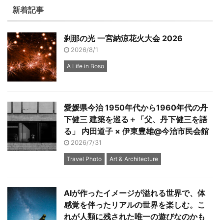
新着記事
刹那の光 一宮納涼花火大会 2026
2026/8/1
A Life in Boso
愛媛県今治 1950年代から1960年代の丹
下健三 建築を巡る＋「父、丹下健三を語
る」 内田道子 × 伊東豊雄@今治市民会館
2026/7/31
Travel Photo
Art & Architecture
AIが作ったイメージが溢れる世界で、体
感覚を伴ったリアルの世界を楽しむ。こ
れが人類に残された唯一の遊びなのかも