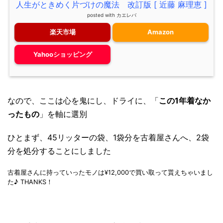
人生がときめく片づけの魔法 改訂版 [ 近藤 麻理恵 ]
posted with
カエレバ
楽天市場
Amazon
Yahooショッピング
なので、ここは心を鬼にし、ドライに、「
この1年着なか
ったもの
」を軸に選別
ひとまず、45リッターの袋、1袋分を古着屋さんへ、2袋
分を処分することにしました
古着屋さんに持っていったモノは¥12,000で買い取って貰えちゃいまし
た♪ THANKS！