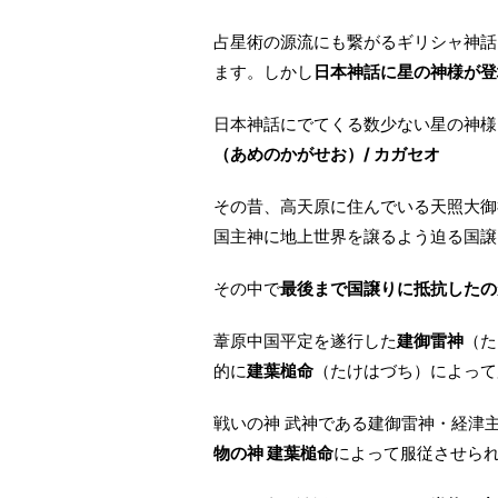
占星術の源流にも繋がるギリシャ神話
ます。しかし
日本神話に星の神様が登
日本神話にでてくる数少ない星の神様
（あめのかがせお）/ カガセオ
その昔、高天原に住んでいる天照大御
国主神に地上世界を譲るよう迫る国譲
その中で
最後まで国譲りに抵抗したの
葦原中国平定を遂行した
建御雷神
（た
的に
建葉槌命
（たけはづち）によって
戦いの神 武神である建御雷神・経津
物の神 建葉槌命
によって服従させら