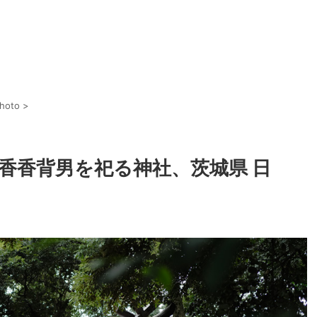
Photo
>
香香背男を祀る神社、茨城県 日