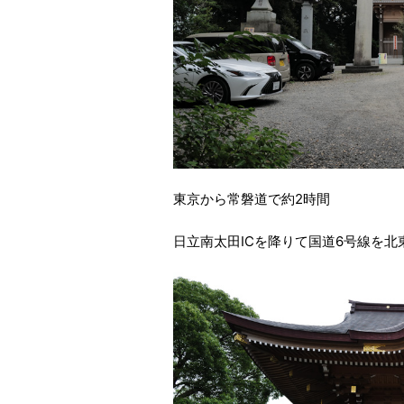
東京から常磐道で約2時間
日立南太田ICを降りて国道6号線を