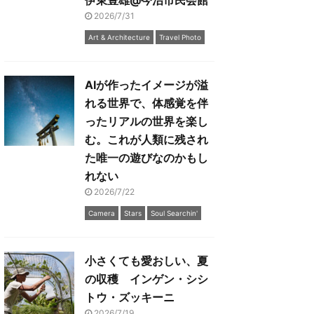
伊東豊雄@今治市民会館
2026/7/31
Art & Architecture
Travel Photo
AIが作ったイメージが溢
れる世界で、体感覚を伴
ったリアルの世界を楽し
む。これが人類に残され
た唯一の遊びなのかもし
れない
2026/7/22
Camera
Stars
Soul Searchin'
小さくても愛おしい、夏
の収穫 インゲン・シシ
トウ・ズッキーニ
2026/7/19