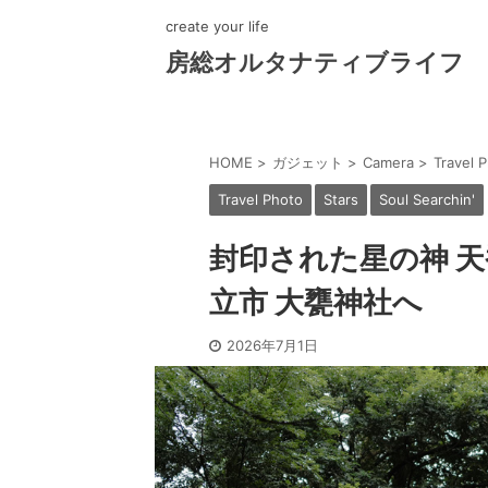
create your life
房総オルタナティブライフ
HOME
>
ガジェット
>
Camera
>
Travel 
Travel Photo
Stars
Soul Searchin'
封印された星の神 天
立市 大甕神社へ
2026年7月1日