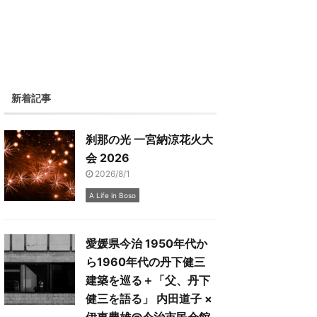
新着記事
刹那の光 一宮納涼花火大
会 2026
2026/8/1
A Life in Boso
愛媛県今治 1950年代か
ら1960年代の丹下健三
建築を巡る＋「父、丹下
健三を語る」 内田道子 ×