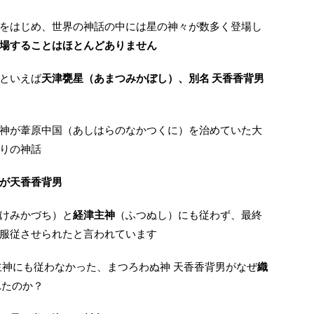
をはじめ、世界の神話の中には星の神々が数多く登場し
場することはほとんどありません
といえば
天津甕星（あまつみかぼし）、別名 天香香背男
神が葦原中国（あしはらのなかつくに）を治めていた大
りの神話
が天香香背男
けみかづち）と
経津主神
（ふつぬし）にも従わず、最終
服従させられたと言われています
主神にも従わなかった、まつろわぬ神 天香香背男がなぜ
織
れたのか？