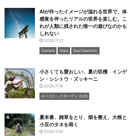
AIが作ったイメージが溢れる世界で、体
感覚を伴ったリアルの世界を楽しむ。こ
れが人類に残された唯一の遊びなのかも
しれない
2026/7/22
Camera
Stars
Soul Searchin'
小さくても愛おしい、夏の収穫 インゲ
ン・シシトウ・ズッキーニ
2026/7/19
オーガニックガーデン 2026
夏本番、雑草をとり、畑を整え、大根と
小豆のタネを蒔く
2026/7/19