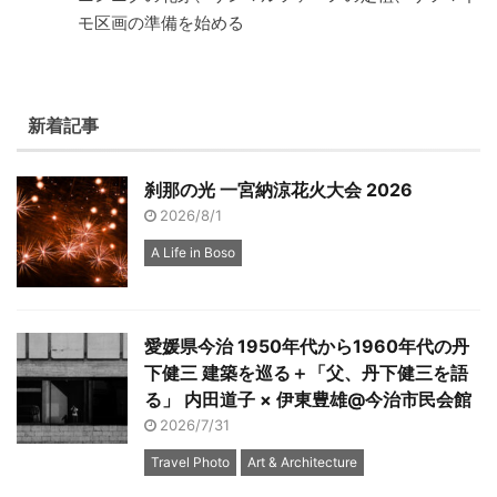
モ区画の準備を始める
新着記事
刹那の光 一宮納涼花火大会 2026
2026/8/1
A Life in Boso
愛媛県今治 1950年代から1960年代の丹
下健三 建築を巡る＋「父、丹下健三を語
る」 内田道子 × 伊東豊雄@今治市民会館
2026/7/31
Travel Photo
Art & Architecture