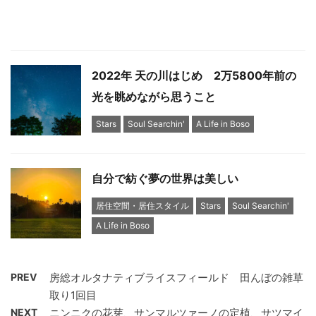
2022年 天の川はじめ 2万5800年前の
光を眺めながら思うこと
Stars
Soul Searchin'
A Life in Boso
自分で紡ぐ夢の世界は美しい
居住空間・居住スタイル
Stars
Soul Searchin'
A Life in Boso
PREV
房総オルタナティブライスフィールド 田んぼの雑草
取り1回目
NEXT
ニンニクの花芽、サンマルツァーノの定植、サツマイ