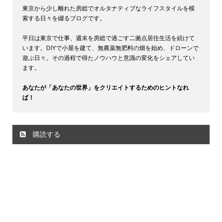
東京から少し離れた房総でオルタナティブなライフスタイルを模
索する日々を綴るブログです。
平日は東京で仕事、週末を房総で過ごす二拠点居住生活を続けて
います。DIYで小屋を建て、無農薬無肥料の畑を始め、ドローンで
遊ぶ日々。その過程で得たノウハウと意識の変化をシェアしてい
ます。
あなたが「あなたの世界」をクリエイトするためのヒントなれ
ば！
購読する