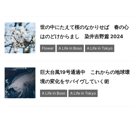
世の中にたえて桜のなかりせば 春の心
はのどけからまし 染井吉野篇 2024
Flower
A Life in Boso
A Life in Tokyo
巨大台風19号通過中 これからの地球環
境の変化をサバイヴしていく術
A Life in Boso
A Life in Tokyo