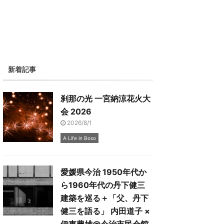
新着記事
刹那の光 一宮納涼花火大
会 2026
2026/8/1
A Life in Boso
愛媛県今治 1950年代か
ら1960年代の丹下健三
建築を巡る＋「父、丹下
健三を語る」 内田道子 ×