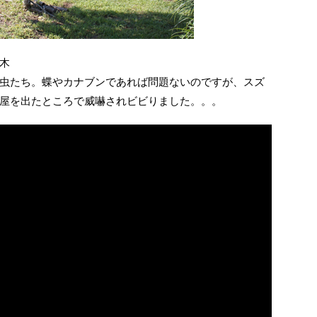
木
虫たち。蝶やカナブンであれば問題ないのですが、スズ
屋を出たところで威嚇されビビりました。。。