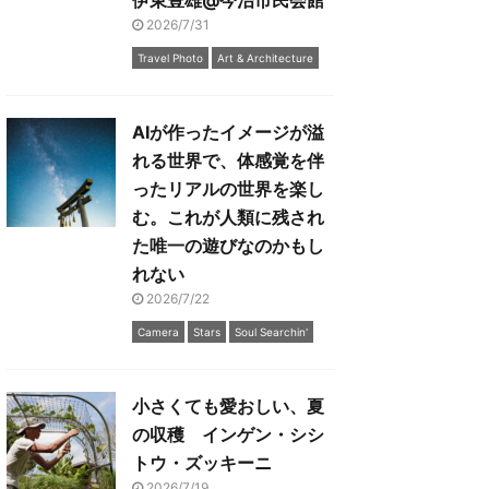
伊東豊雄@今治市民会館
2026/7/31
Travel Photo
Art & Architecture
AIが作ったイメージが溢
れる世界で、体感覚を伴
ったリアルの世界を楽し
む。これが人類に残され
た唯一の遊びなのかもし
れない
2026/7/22
Camera
Stars
Soul Searchin'
小さくても愛おしい、夏
の収穫 インゲン・シシ
トウ・ズッキーニ
2026/7/19