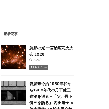
新着記事
刹那の光 一宮納涼花火大
会 2026
2026/8/1
A Life in Boso
愛媛県今治 1950年代か
ら1960年代の丹下健三
建築を巡る＋「父、丹下
健三を語る」 内田道子 ×