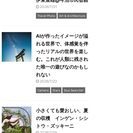
伊東豊雄@今治市民会館
2026/7/31
Travel Photo
Art & Architecture
AIが作ったイメージが溢
れる世界で、体感覚を伴
ったリアルの世界を楽し
む。これが人類に残され
た唯一の遊びなのかもし
れない
2026/7/22
Camera
Stars
Soul Searchin'
小さくても愛おしい、夏
の収穫 インゲン・シシ
トウ・ズッキーニ
2026/7/19