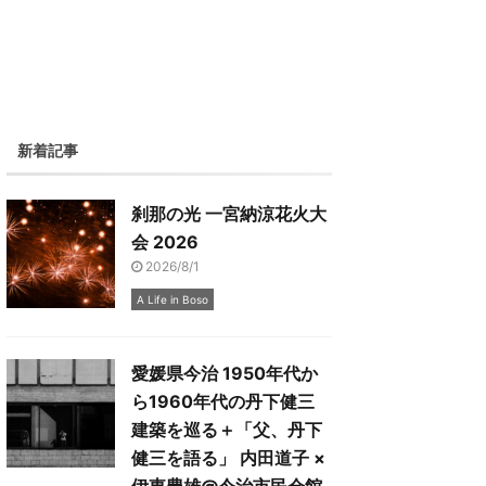
新着記事
刹那の光 一宮納涼花火大
会 2026
2026/8/1
A Life in Boso
愛媛県今治 1950年代か
ら1960年代の丹下健三
建築を巡る＋「父、丹下
健三を語る」 内田道子 ×