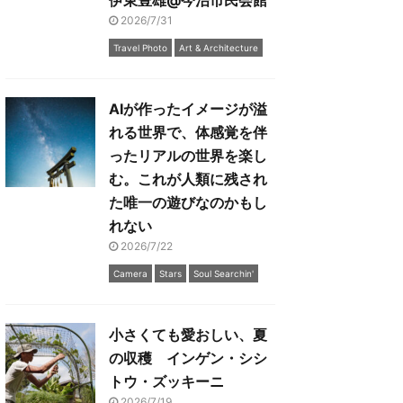
伊東豊雄@今治市民会館
2026/7/31
Travel Photo
Art & Architecture
AIが作ったイメージが溢
れる世界で、体感覚を伴
ったリアルの世界を楽し
む。これが人類に残され
た唯一の遊びなのかもし
れない
2026/7/22
Camera
Stars
Soul Searchin'
小さくても愛おしい、夏
の収穫 インゲン・シシ
トウ・ズッキーニ
2026/7/19