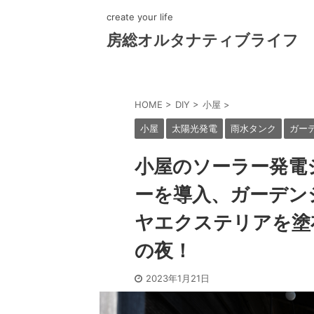
create your life
房総オルタナティブライフ
HOME
>
DIY
>
小屋
>
小屋
太陽光発電
雨水タンク
ガー
小屋のソーラー発電
ーを導入、ガーデン
ヤエクステリアを塗
の夜！
2023年1月21日