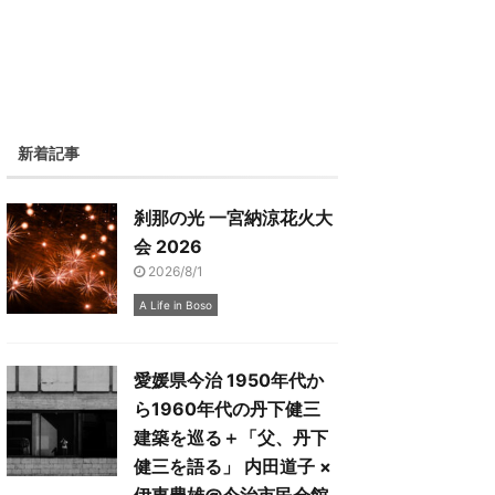
新着記事
刹那の光 一宮納涼花火大
会 2026
2026/8/1
A Life in Boso
愛媛県今治 1950年代か
ら1960年代の丹下健三
建築を巡る＋「父、丹下
健三を語る」 内田道子 ×