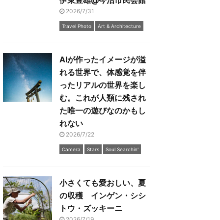
伊東豊雄@今治市民会館
2026/7/31
Travel Photo
Art & Architecture
AIが作ったイメージが溢
れる世界で、体感覚を伴
ったリアルの世界を楽し
む。これが人類に残され
た唯一の遊びなのかもし
れない
2026/7/22
Camera
Stars
Soul Searchin'
小さくても愛おしい、夏
の収穫 インゲン・シシ
トウ・ズッキーニ
2026/7/19